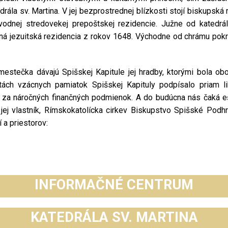
ála sv. Martina. V jej bezprostrednej blízkosti stojí biskupská 
odnej stredovekej prepoštskej rezidencie. Južne od katedr
ná jezuitská rezidencia z rokov 1648. Východne od chrámu pokr
estečka dávajú Spišskej Kapitule jej hradby, ktorými bola obo
ách vzácnych pamiatok Spišskej Kapituly podpísalo priam li
í za náročných finančných podmienok. A do budúcna nás čaká eš
jej vlastník, Rímskokatolícka cirkev Biskupstvo Spišské Podhr
 a priestorov:
INFORMAČNÉ CENTRUM
KATEDRÁLA SV. MARTINA