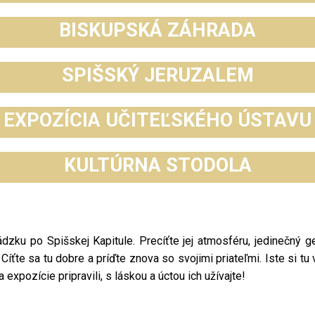
BISKUPSKÁ ZÁHRADA
SPIŠSKÝ JERUZALEM
EXPOZÍCIA UČITEĽSKÉHO ÚSTAVU
KULTÚRNA STODOLA
ku po Spišskej Kapitule. Precíťte jej atmosféru, jedinečný ge
Cíťte sa tu dobre a príďte znova so svojimi priateľmi. Iste si tu
 expozície pripravili, s láskou a úctou ich užívajte!