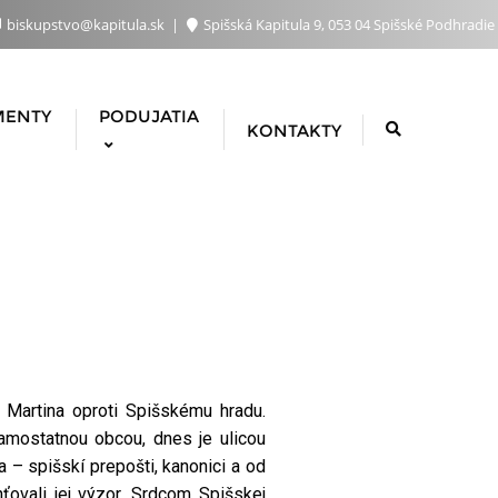
biskupstvo@kapitula.sk
Spišská Kapitula 9, 053 04 Spišské Podhradie
MENTY
PODUJATIA
KONTAKTY
 Martina oproti Spišskému hradu.
samostatnou obcou, dnes je ulicou
 – spišskí prepošti, kanonici a od
ťovali jej výzor. Srdcom Spišskej