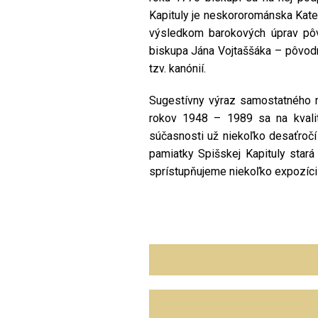
Kapituly je neskororománska Katedr
výsledkom barokových úprav pôv
biskupa Jána Vojtaššáka – pôvod
tzv. kanónií.
Sugestívny výraz samostatného m
rokov 1948 – 1989 sa na kvalit
súčasnosti už niekoľko desaťroč
pamiatky Spišskej Kapituly stará 
sprístupňujeme niekoľko expozícií