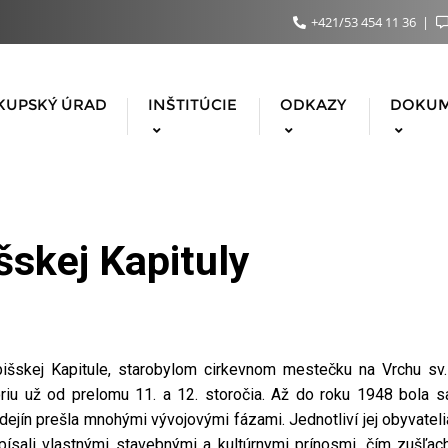
+421/53 454 11 36
KUPSKÝ ÚRAD
INŠTITÚCIE
ODKAZY
DOKU
šskej Kapituly
Spišskej Kapitule, starobylom cirkevnom mestečku na Vrchu sv.
óriu už od prelomu 11. a 12. storočia. Až do roku 1948 bola 
ejín prešla mnohými vývojovými fázami. Jednotliví jej obyvatelia
ísali vlastnými stavebnými a kultúrnymi prínosmi, čím zušľach