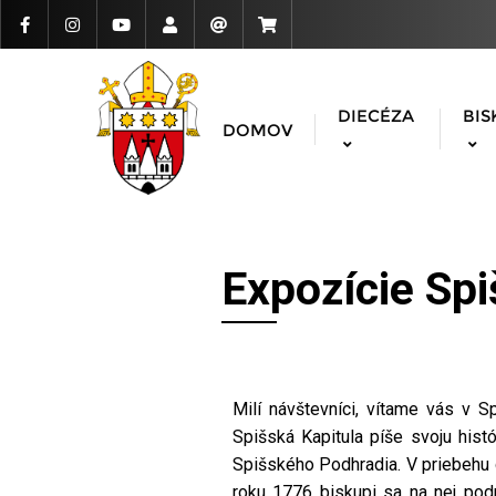
DIECÉZA
BIS
DOMOV
Expozície Spi
Milí návštevníci, vítame vás v 
Spišská Kapitula píše svoju hist
Spišského Podhradia. V priebehu d
roku 1776 biskupi sa na nej podp