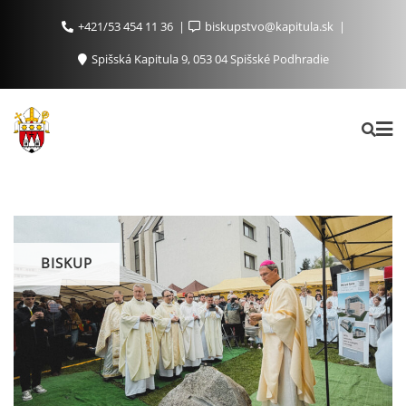
+421/53 454 11 36
biskupstvo@kapitula.sk
Spišská Kapitula 9, 053 04 Spišské Podhradie
BISKUP