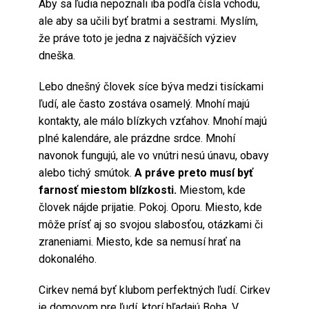
Aby sa ľudia nepoznali iba podľa čísla vchodu,
ale aby sa učili byť bratmi a sestrami. Myslím,
že práve toto je jedna z najväčších výziev
dneška.
Lebo dnešný človek síce býva medzi tisíckami
ľudí, ale často zostáva osamelý. Mnohí majú
kontakty, ale málo blízkych vzťahov. Mnohí majú
plné kalendáre, ale prázdne srdce. Mnohí
navonok fungujú, ale vo vnútri nesú únavu, obavy
alebo tichý smútok.
A práve preto musí byť
farnosť miestom blízkosti.
Miestom, kde
človek nájde prijatie. Pokoj. Oporu. Miesto, kde
môže prísť aj so svojou slabosťou, otázkami či
zraneniami. Miesto, kde sa nemusí hrať na
dokonalého.
Cirkev nemá byť klubom perfektných ľudí. Cirkev
je domovom pre ľudí, ktorí hľadajú Boha. V