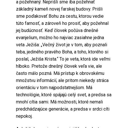
a požehnaný. Neprišli sme iba požehnať
základný kameň novej farskej budovy. Prišli
sme poďakovať Bohu za cestu, ktorou vedie
túto farnosť, a zároveň ho prosiť, aby požehnal
jej budúcnosť. Keď človek počúva dnešné
evanjelium, možno ho najviac zasiahne jedna
veta Ježiša: „Večný život je v tom, aby poznali
teba, jediného pravého Boha, a toho, ktorého si
poslal, Ježiša Krista.“ To je veta, ktorá ide veľmi
hlboko. Pretože dnešný človek veľa vie, ale
často málo pozná. Má prístup k obrovskému
množstvu informácií, ale pritom niekedy stráca
orientáciu v tom najpodstatnejšom. Má
technológie, ktoré spájajú celý svet, a predsa sa
mnohí cítia sami. Má možnosti, ktoré nemali
predchádzajúce generácie, a predsa v srdci cíti
nepokoj.