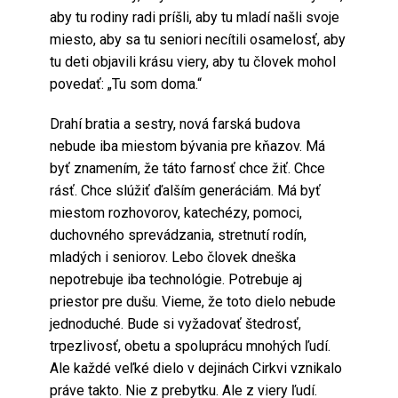
aby tu rodiny radi príšli, aby tu mladí našli svoje
miesto, aby sa tu seniori necítili osamelosť, aby
tu deti objavili krásu viery, aby tu človek mohol
povedať: „Tu som doma.“
Drahí bratia a sestry, nová farská budova
nebude iba miestom bývania pre kňazov. Má
byť znamením, že táto farnosť chce žiť. Chce
rásť. Chce slúžiť ďalším generáciám. Má byť
miestom rozhovorov, katechézy, pomoci,
duchovného sprevádzania, stretnutí rodín,
mladých i seniorov. Lebo človek dneška
nepotrebuje iba technológie. Potrebuje aj
priestor pre dušu. Vieme, že toto dielo nebude
jednoduché. Bude si vyžadovať štedrosť,
trpezlivosť, obetu a spoluprácu mnohých ľudí.
Ale každé veľké dielo v dejinách Cirkvi vznikalo
práve takto. Nie z prebytku. Ale z viery ľudí.