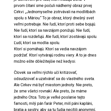
prvom čítaní sme počuli nádherný obraz prvej
Cirkvi: „Jednomyseľne zotrvávali na modlitbách
spolu s Máriou.“ To je obraz, ktorý dnešný svet
veľmi potrebuje. Nie ľudí, ktorí proti sebe bojujú.
Nie ľudí, ktorí sa navzájom ponižujú. Nie ľudí,
ktorí sa rozdeľujú. Ale ľudí, ktorí zostávajú spolu.
Ľudí, ktorí sa modlia spolu.
Ktorí si pomáhajú. Ktorí sa vedia navzájom
podržať. Ktorí vytvárajú rodinu viery. A to je dnes
možno ešte dôležitejšie než kedysi.
Človek sa veľmi rýchlo učí kritizovať,
odsudzovať a uzatvárať sa do vlastného sveta.
Ale Cirkev má byť miestom jednoty. Nie preto,
že sme všetci rovnakí. Ale preto, že máme
jedného Otca. Toto je veľké poslanie tejto
farnosti, milý pán farár Peter, milí páni kapláni,
bratia a sestry, aby sa tu ľudia necítili anonymní,