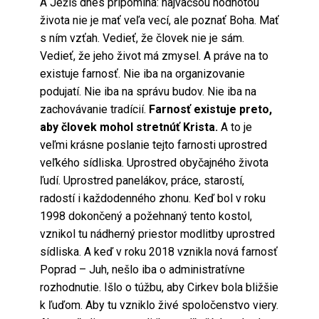
A Ježiš dnes pripomína: najväčšou hodnotou
života nie je mať veľa vecí, ale poznať Boha. Mať
s ním vzťah. Vedieť, že človek nie je sám.
Vedieť, že jeho život má zmysel. A práve na to
existuje farnosť. Nie iba na organizovanie
podujatí. Nie iba na správu budov. Nie iba na
zachovávanie tradícií.
Farnosť existuje preto,
aby človek mohol stretnúť Krista.
A to je
veľmi krásne poslanie tejto farnosti uprostred
veľkého sídliska. Uprostred obyčajného života
ľudí. Uprostred panelákov, práce, starostí,
radostí i každodenného zhonu. Keď bol v roku
1998 dokončený a požehnaný tento kostol,
vznikol tu nádherný priestor modlitby uprostred
sídliska. A keď v roku 2018 vznikla nová farnosť
Poprad – Juh, nešlo iba o administratívne
rozhodnutie. Išlo o túžbu, aby Cirkev bola bližšie
k ľuďom. Aby tu vzniklo živé spoločenstvo viery.