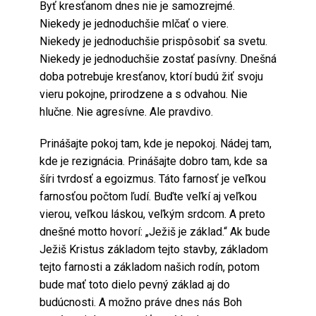
Byť kresťanom dnes nie je samozrejmé.
Niekedy je jednoduchšie mlčať o viere.
Niekedy je jednoduchšie prispôsobiť sa svetu.
Niekedy je jednoduchšie zostať pasívny. Dnešná
doba potrebuje kresťanov, ktorí budú žiť svoju
vieru pokojne, prirodzene a s odvahou. Nie
hlučne. Nie agresívne. Ale pravdivo.
Prinášajte pokoj tam, kde je nepokoj. Nádej tam,
kde je rezignácia. Prinášajte dobro tam, kde sa
šíri tvrdosť a egoizmus. Táto farnosť je veľkou
farnosťou počtom ľudí. Buďte veľkí aj veľkou
vierou, veľkou láskou, veľkým srdcom. A preto
dnešné motto hovorí: „Ježiš je základ.“ Ak bude
Ježiš Kristus základom tejto stavby, základom
tejto farnosti a základom našich rodín, potom
bude mať toto dielo pevný základ aj do
budúcnosti. A možno práve dnes nás Boh