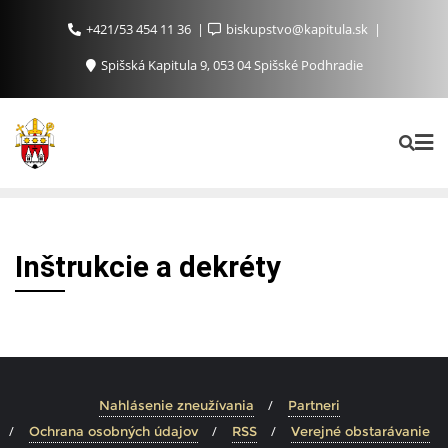
+421/53 454 11 36
biskupstvo@kapitula.sk
Spišská Kapitula 9, 053 04 Spišské Podhradie
Inštrukcie a dekréty
Nahlásenie zneužívania
Partneri
Ochrana osobných údajov
RSS
Verejné obstarávanie