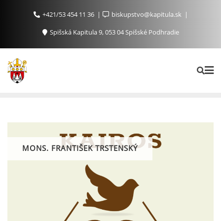
+421/53 454 11 36
biskupstvo@kapitula.sk
Spišská Kapitula 9, 053 04 Spišské Podhradie
MONS. FRANTIŠEK TRSTENSKÝ