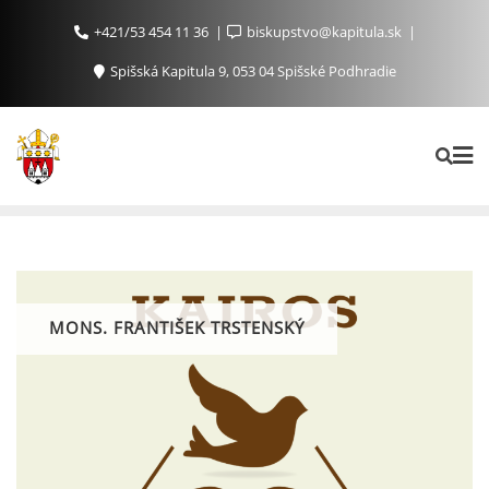
+421/53 454 11 36
biskupstvo@kapitula.sk
Spišská Kapitula 9, 053 04 Spišské Podhradie
MONS. FRANTIŠEK TRSTENSKÝ