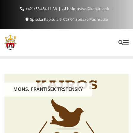
+421/53 454 11 36
biskupstvo@kapitula.sk
Spišská Kapitula 9, 053 04 Spišské Podhradie
MONS. FRANTIŠEK TRSTENSKÝ