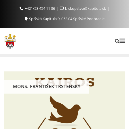
+421/53 454 11 36
biskupstvo@kapitula.sk
Spišská Kapitula 9, 053 04 Spišské Podhradie
MONS. FRANTIŠEK TRSTENSKÝ