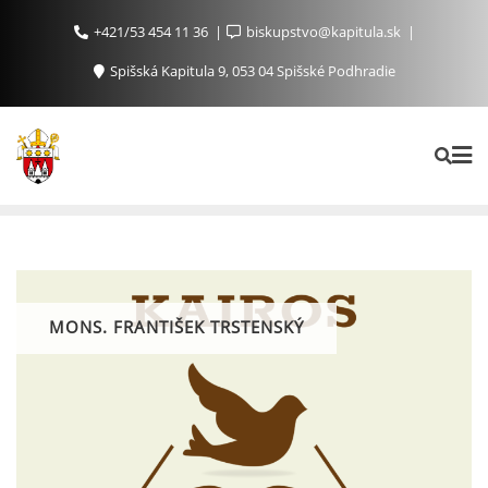
+421/53 454 11 36
biskupstvo@kapitula.sk
Spišská Kapitula 9, 053 04 Spišské Podhradie
MONS. FRANTIŠEK TRSTENSKÝ