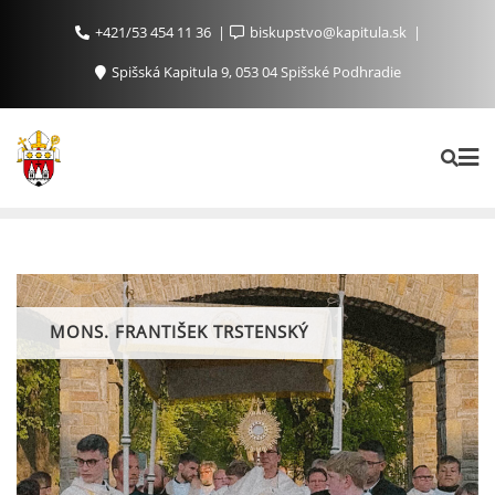
+421/53 454 11 36
biskupstvo@kapitula.sk
Spišská Kapitula 9, 053 04 Spišské Podhradie
MONS. FRANTIŠEK TRSTENSKÝ