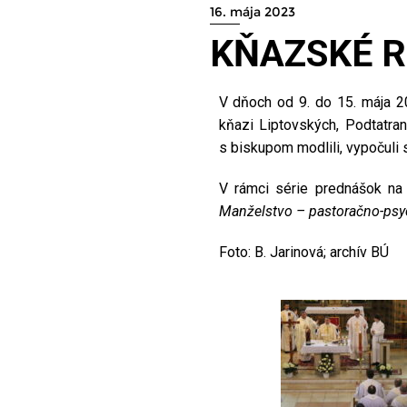
16. mája 2023
KŇAZSKÉ R
V dňoch od 9. do 15. mája 20
kňazi Liptovských, Podtatra
s biskupom modlili, vypočuli s
V rámci série prednášok na
Manželstvo – pastoračno-psy
Foto: B. Jarinová; archív BÚ