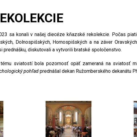
EKOLEKCIE
23 sa konali v našej diecéze kňazské rekolekcie. Počas piati
nských, Dolnospišských, Hornospišských a na záver Oravskýc
i prednášku, diskutovali a vytvorili bratské spoločenstvo.
 tému sviatostí bola pozornosť opäť zameraná na sviatosť ma
chologický pohľad
prednášal dekan Ružomberského dekanátu PhDr