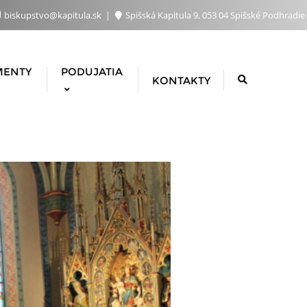
biskupstvo@kapitula.sk
Spišská Kapitula 9, 053 04 Spišské Podhradie
MENTY
PODUJATIA
KONTAKTY