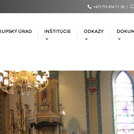
+421/53 454 11 36
KUPSKÝ ÚRAD
INŠTITÚCIE
ODKAZY
DOKU