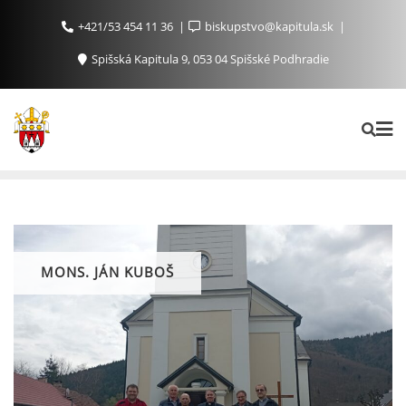
+421/53 454 11 36
biskupstvo@kapitula.sk
Spišská Kapitula 9, 053 04 Spišské Podhradie
MONS. JÁN KUBOŠ