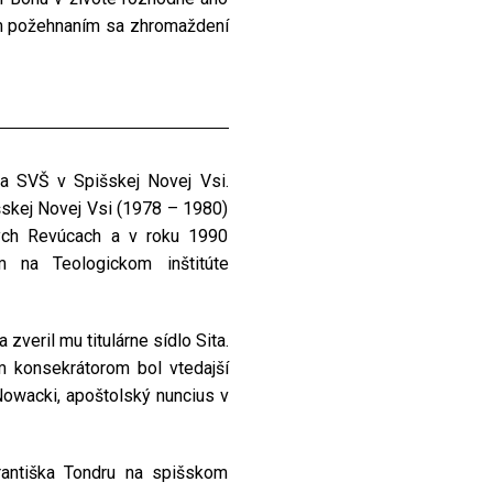
ým požehnaním sa zhromaždení
na SVŠ v Spišskej Novej Vsi.
šskej Novej Vsi (1978 – 1980)
ých Revúcach a v roku 1990
 na Teologickom inštitúte
veril mu titulárne sídlo Sita.
m konsekrátorom bol vtedajší
Nowacki, apoštolský nuncius v
antiška Tondru na spišskom