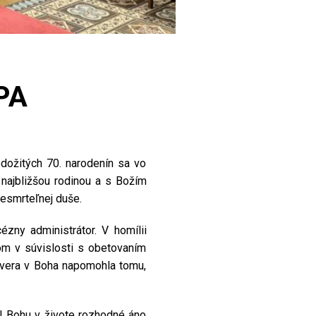
PA
edožitých 70. narodenín sa vo
 najbližšou rodinou a s Božím
nesmrteľnej duše.
zny administrátor. V homílii
hom v súvislosti s obetovaním
dôvera v Boha napomohla tomu,
al Bohu v živote rozhodné áno