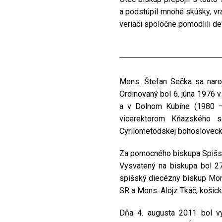
a podstúpil mnohé skúšky, v
veriaci spoločne pomodlili de
Mons. Štefan Sečka sa narod
Ordinovaný bol 6. júna 1976 
a v Dolnom Kubíne (1980 –
vicerektorom Kňazského s
Cyrilometodskej bohosloveckej
Za pomocného biskupa Spišskej
Vysvätený na biskupa bol 27
spišský diecézny biskup Mons
SR a Mons. Alojz Tkáč, košick
Dňa 4. augusta 2011 bol v