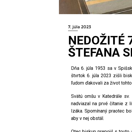
7. júla 2023
NEDOŽITÉ 
ŠTEFANA S
Dňa 6. júla 1953 sa v Spišsk
štvrtok 6. júla 2023 zišli b
ľudom ďakovali za život toht
Svätú omšu v Katedrále sv. 
nadviazal na prvé čítanie z 
Izáka. Spomínaný praotec bol
aby v nej obstál.
Otec biskup prepojil s touto