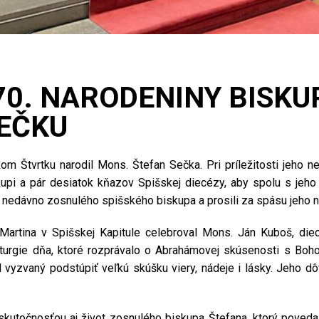
70. NARODENINY BISKU
EČKU
om Štvrtku narodil Mons. Štefan Sečka. Pri príležitosti jeho n
iskupi a pár desiatok kňazov Spišskej diecézy, aby spolu s jeho
o nedávno zosnulého spišského biskupa a prosili za spásu jeho 
Martina v Spišskej Kapitule celebroval Mons. Ján Kuboš, diecé
liturgie dňa, ktoré rozprávalo o Abrahámovej skúsenosti s Bo
 vyzvaný podstúpiť veľkú skúšku viery, nádeje i lásky. Jeho 
 skutočnosťou aj život zosnulého biskupa Štefana, ktorý poved