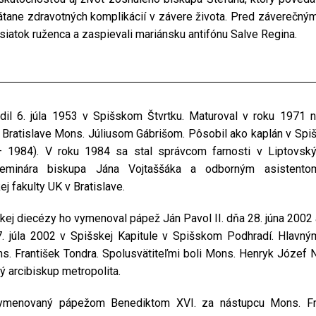
rátane zdravotných komplikácií v závere života. Pred záverečn
siatok ruženca a zaspievali mariánsku antifónu Salve Regina.
il 6. júla 1953 v Spišskom Štvrtku. Maturoval v roku 1971 
v Bratislave Mons. Júliusom Gábrišom. Pôsobil ako kaplán v Spi
 1984). V roku 1984 sa stal správcom farnosti v Liptovsk
eminára biskupa Jána Vojtaššáka a odborným asistentom
 fakulty UK v Bratislave.
 diecézy ho vymenoval pápež Ján Pavol II. dňa 28. júna 2002 a z
. júla 2002 v Spišskej Kapitule v Spišskom Podhradí. Hlavný
. František Tondra. Spolusvätiteľmi boli Mons. Henryk Józef 
ý arcibiskup metropolita.
ymenovaný pápežom Benediktom XVI. za nástupcu Mons. Fr