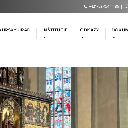
+421/53 454 11 36
KUPSKÝ ÚRAD
INŠTITÚCIE
ODKAZY
DOKU