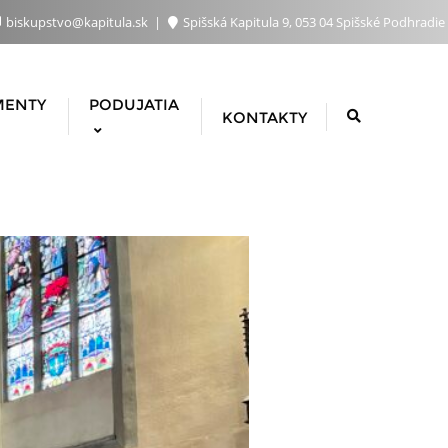
biskupstvo@kapitula.sk
Spišská Kapitula 9, 053 04 Spišské Podhradie
MENTY
PODUJATIA
KONTAKTY