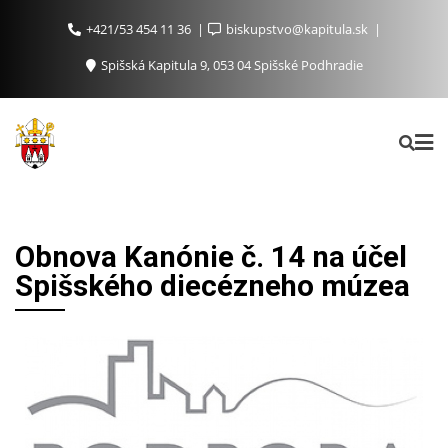
+421/53 454 11 36
biskupstvo@kapitula.sk
Spišská Kapitula 9, 053 04 Spišské Podhradie
Obnova Kanónie č. 14 na účel
Spišského diecézneho múzea