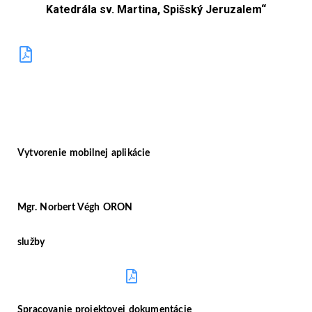
Katedrála sv. Martina, Spišský Jeruzalem“
Zmluva o poskytnutí regionálneho
príspevku
Vytvorenie mobilnej aplikácie
Mgr. Norbert Végh ORON
služby
ZMLUVA
Spracovanie projektovej dokumentácie