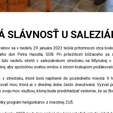
 SLÁVNOSŤ U SALEZI
nov sa v nedeľu 29. januára 2023 tešila prítomnosti otca bisku
ého don Petra Hasidla, SDB. Pri príležitosti blížiaceho sa 
v túto nedeľu stretli v saleziánskom stredisku na Mlynskej 
diny, aby spoločnou svätou omšou s otcom biskupom poďakovali
. v stredisku, ktoré bolo naplnené do posledného miesta. V ho
ovať moc, ktorá je v dnešnej dobe často zneužívaná. Vyzval p
i svoju moc službou, ktorej bude predchádzať vedomie, že sú Bo
átky program heligonkárov z miestnej ZUŠ.