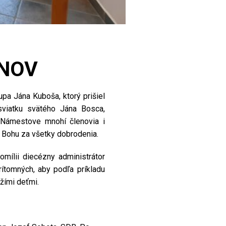
ÁNOV
pa Jána Kuboša, ktorý prišiel
sviatku svätého Jána Bosca,
v Námestove mnohí členovia i
 Bohu za všetky dobrodenia.
mílii diecézny administrátor
rítomných, aby podľa príkladu
žími deťmi.