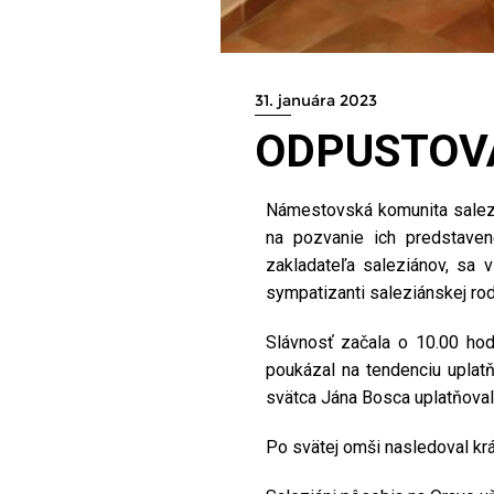
31. januára 2023
ODPUSTOVÁ
Námestovská komunita saleziá
na pozvanie ich predstaven
zakladateľa saleziánov, sa 
sympatizanti saleziánskej ro
Slávnosť začala o 10.00 hod
poukázal na tendenciu uplatň
svätca Jána Bosca uplatňoval
Po svätej omši nasledoval kr