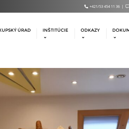
+421/53 454 11 36
KUPSKÝ ÚRAD
INŠTITÚCIE
ODKAZY
DOKU