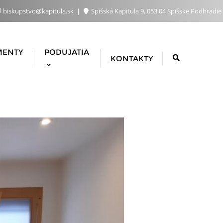
biskupstvo@kapitula.sk
Spišská Kapitula 9, 053 04 Spišské Podhradie
MENTY
PODUJATIA
KONTAKTY