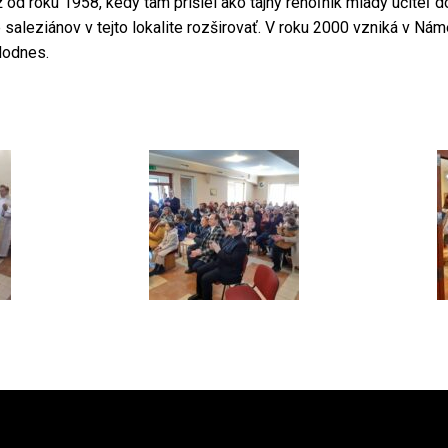
 od roku 1958, kedy tam prišiel ako tajný rehoľník mladý učiteľ
 saleziánov v tejto lokalite rozširovať. V roku 2000 vzniká v Nám
dodnes.