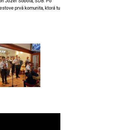
 don Jozef Sobota, SDB. Po
estove prvá komunita, ktorá tu