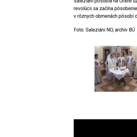
Saleziáni pôsobia na Orave už
revolúcii sa začína pôsobenie
v rôznych obmenách pôsobí 
Foto: Saleziáni NO, archív BÚ