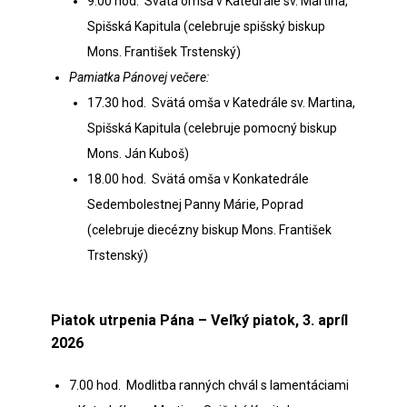
9.00 hod. Svätá omša v Katedrále sv. Martina,
Spišská Kapitula (celebruje spišský biskup
Mons. František Trstenský)
Pamiatka Pánovej večere:
17.30 hod. Svätá omša v Katedrále sv. Martina,
Spišská Kapitula (celebruje pomocný biskup
Mons. Ján Kuboš)
18.00 hod. Svätá omša v Konkatedrále
Sedembolestnej Panny Márie, Poprad
(celebruje diecézny biskup Mons. František
Trstenský)
Piatok utrpenia Pána – Veľký piatok, 3. apríl
2026
7.00 hod. Modlitba ranných chvál s lamentáciami