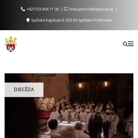
+421/53 454 11 36
biskupstvo@kapitula.sk
Spišská Kapitula 9, 053 04 Spišské Podhradie
DIECÉZA