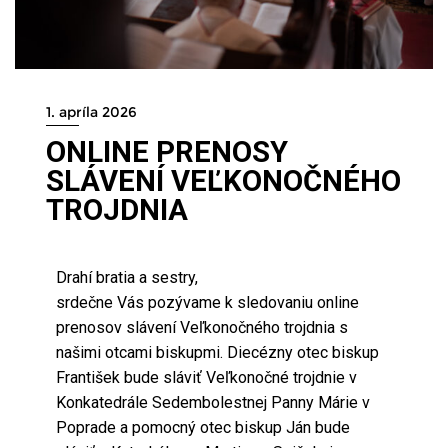
1. apríla 2026
ONLINE PRENOSY
SLÁVENÍ VEĽKONOČNÉHO
TROJDNIA
Drahí bratia a sestry,
srdečne Vás pozývame k sledovaniu online
prenosov slávení Veľkonočného trojdnia s
našimi otcami biskupmi. Diecézny otec biskup
František bude sláviť Veľkonočné trojdnie v
Konkatedrále Sedembolestnej Panny Márie v
Poprade a pomocný otec biskup Ján bude