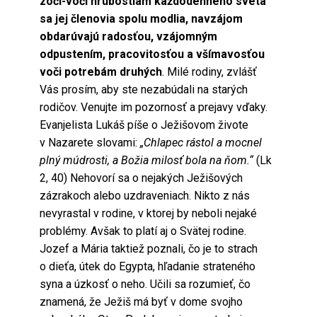
zoči-voči hrubostiam každodenného sveta
sa jej členovia spolu modlia, navzájom
obdarúvajú radosťou, vzájomným
odpustením, pracovitosťou a všímavosťou
voči potrebám druhých
. Milé rodiny, zvlášť
Vás prosím, aby ste nezabúdali na starých
rodičov. Venujte im pozornosť a prejavy vďaky.
Evanjelista Lukáš píše o Ježišovom živote
v Nazarete slovami:
„Chlapec rástol a mocnel
plný múdrosti, a Božia milosť bola na ňom.“
(Lk
2, 40) Nehovorí sa o nejakých Ježišových
zázrakoch alebo uzdraveniach. Nikto z nás
nevyrastal v rodine, v ktorej by neboli nejaké
problémy. Avšak to platí aj o Svätej rodine.
Jozef a Mária taktiež poznali, čo je to strach
o dieťa, útek do Egypta, hľadanie strateného
syna a úzkosť o neho. Učili sa rozumieť, čo
znamená, že Ježiš má byť v dome svojho