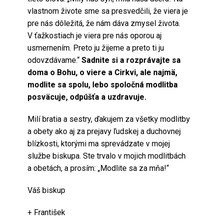
vlastnom živote sme sa presvedčili, že viera je
pre nás dôležitá, že nám dáva zmysel života.
V ťažkostiach je viera pre nás oporou aj
usmernením. Preto ju žijeme a preto ti ju
odovzdávame.“
Sadnite si a rozprávajte sa
doma o Bohu, o viere a Cirkvi, ale najmä,
modlite sa spolu, lebo spoločná modlitba
posväcuje, odpúšťa a uzdravuje.
Milí bratia a sestry, ďakujem za všetky modlitby
a obety ako aj za prejavy ľudskej a duchovnej
blízkosti, ktorými ma sprevádzate v mojej
službe biskupa. Ste trvalo v mojich modlitbách
a obetách, a prosím: „Modlite sa za mňa!“
Váš biskup
+ František