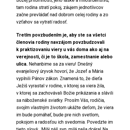
Božej prítomnosti, jeho láske a milosrdenstvu,
tam rodina stratí pokoj, záujem jednotlivcov
začne prevládať nad dobrom celej rodiny a zo
vzťahov sa vytratí radosť.
Tretím povzbudením je, aby ste sa všetci
členovia rodiny navzájom povzbudzovali
k praktizovaniu viery u vás doma ako aj na
verejnosti, či je to škola, zamestnanie alebo
ulica.
Nehanbime sa za vieru! Dnešný
evanjeliový úryvok hovorí, že Jozef a Mária
vyplnili Pánov zákon. Znamená to, že dieťa
Ježiš vyrastal v rodine, v ktorej sa viera žila,
v ktorej sa zachovávali Božie prikázania a slávili
sa náboženské sviatky. Prosím Vás, rodičia,
svojím vlastným životom ukážte deťom, že viera
im bude pomáhať, bude pre nich svetlom,
pokojom a radosťou ich svedomia. Povedzte im
tieto slová: „Milý náš syn, milá naša dcéra! Na