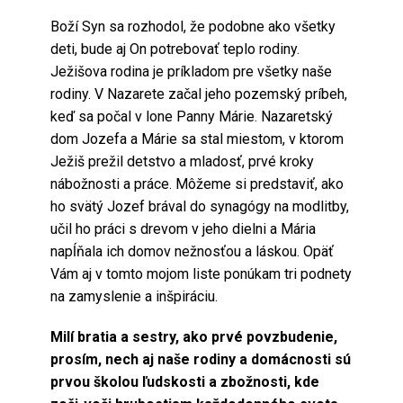
Boží Syn sa rozhodol, že podobne ako všetky
deti, bude aj On potrebovať teplo rodiny.
Ježišova rodina je príkladom pre všetky naše
rodiny. V Nazarete začal jeho pozemský príbeh,
keď sa počal v lone Panny Márie. Nazaretský
dom Jozefa a Márie sa stal miestom, v ktorom
Ježiš prežil detstvo a mladosť, prvé kroky
nábožnosti a práce. Môžeme si predstaviť, ako
ho svätý Jozef brával do synagógy na modlitby,
učil ho práci s drevom v jeho dielni a Mária
napĺňala ich domov nežnosťou a láskou. Opäť
Vám aj v tomto mojom liste ponúkam tri podnety
na zamyslenie a inšpiráciu.
Milí bratia a sestry, ako prvé povzbudenie,
prosím, nech aj naše rodiny a domácnosti sú
prvou školou ľudskosti a zbožnosti, kde