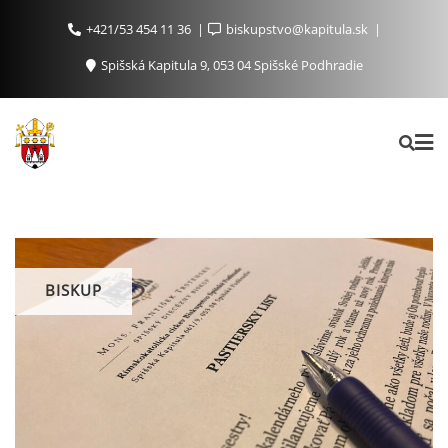
+421/53 454 11 36
biskupstvo@kapitula.sk
Spišská Kapitula 9, 053 04 Spišské Podhradie
BISKUP