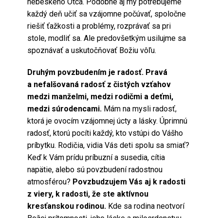
nebeského Otca. Podobne aj my potrebujeme
každý deň učiť sa vzájomne počúvať, spoločne
riešiť ťažkosti a problémy, rozprávať sa pri
stole, modliť sa. Ale predovšetkým usilujme sa
spoznávať a uskutočňovať Božiu vôľu.
Druhým povzbudením je radosť.
Pravá
a nefalšovaná radosť z čistých vzťahov
medzi manželmi, medzi rodičmi a deťmi,
medzi súrodencami.
Mám na mysli radosť,
ktorá je ovocím vzájomnej úcty a lásky. Úprimnú
radosť, ktorú pocíti každý, kto vstúpi do Vášho
príbytku. Rodičia, vidia Vás deti spolu sa smiať?
Keď k Vám prídu príbuzní a susedia, cítia
napätie, alebo sú povzbudení radostnou
atmosférou?
Povzbudzujem Vás aj k radosti
z viery, k radosti, že ste aktívnou
kresťanskou rodinou.
Kde sa rodina neotvorí