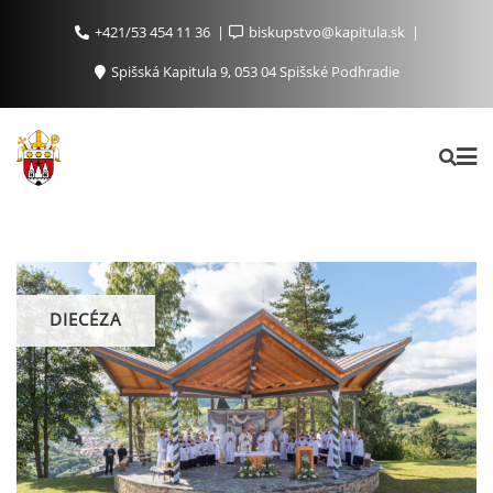
+421/53 454 11 36
biskupstvo@kapitula.sk
Spišská Kapitula 9, 053 04 Spišské Podhradie
DIECÉZA