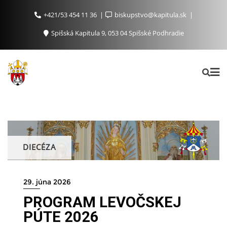
+421/53 454 11 36
biskupstvo@kapitula.sk
Spišská Kapitula 9, 053 04 Spišské Podhradie
DIECÉZA
29. júna 2026
PROGRAM LEVOČSKEJ
PÚTE 2026