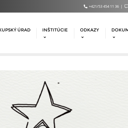
+421/53 454 11 36
KUPSKÝ ÚRAD
INŠTITÚCIE
ODKAZY
DOKU