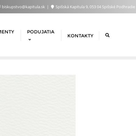
biskupstvo@kapitula.sk
Spišská Kapitula 9, 053 04 Spišské Podhradie
MENTY
PODUJATIA
KONTAKTY