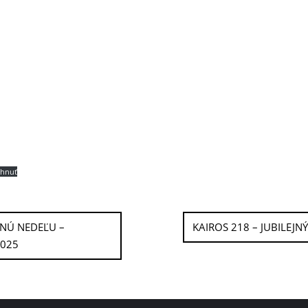
ahnuť
TNÚ NEDEĽU –
KAIROS 218 – JUBILEJN
2025