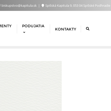
biskupstvo@kapitula.sk
Spišská Kapitula 9, 053 04 Spišské Podhradie
MENTY
PODUJATIA
KONTAKTY