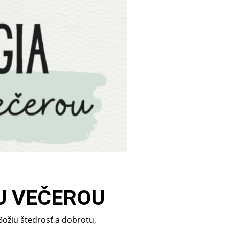
U VEČEROU
 Božiu štedrosť a dobrotu,