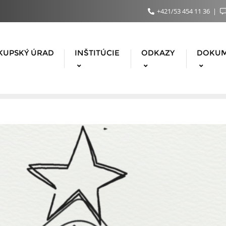
+421/53 454 11 36
KUPSKÝ ÚRAD
INŠTITÚCIE
ODKAZY
DOKU