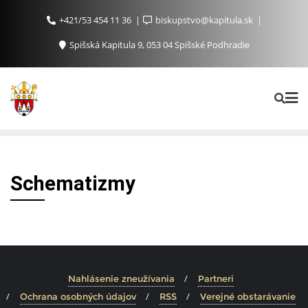
+421/53 454 11 36
biskupstvo@kapitula.sk
Spišská Kapitula 9, 053 04 Spišské Podhradie
Schematizmy
Nahlásenie zneužívania
Partneri
Ochrana osobných údajov
RSS
Verejné obstarávanie