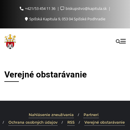
+421/53 454 11 36
biskupstvo@kapitula.sk
Spišská Kapitula 9, 053 04 Spišské Podhradie
Verejné obstarávanie
Nahlásenie zneužívania
Partneri
Ochrana osobných údajov
RSS
Verejné obstarávanie