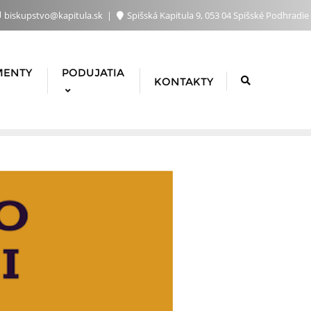
biskupstvo@kapitula.sk
Spišská Kapitula 9, 053 04 Spišské Podhradie
MENTY
PODUJATIA
KONTAKTY