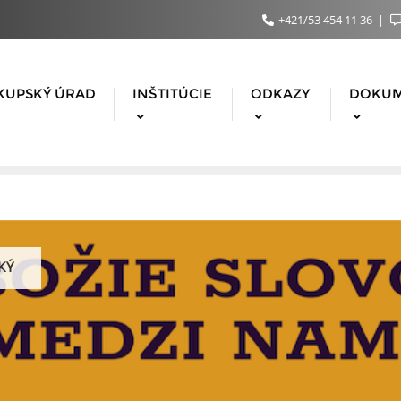
+421/53 454 11 36
KUPSKÝ ÚRAD
INŠTITÚCIE
ODKAZY
DOKU
KÝ