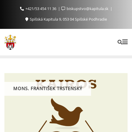
+421/53 454 11 36
biskupstvo@kapitula.sk
Spišská Kapitula 9, 053 04 Spišské Podhradie
MONS. FRANTIŠEK TRSTENSKÝ