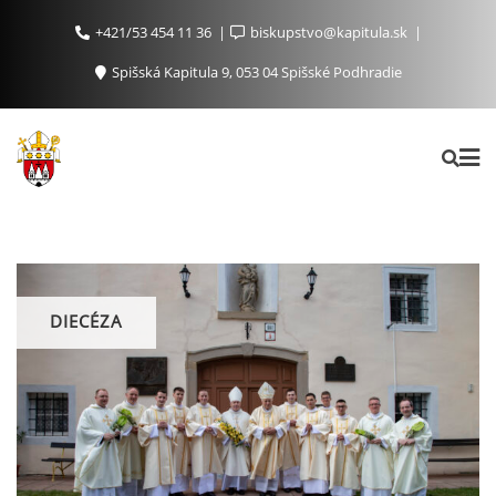
+421/53 454 11 36
biskupstvo@kapitula.sk
Spišská Kapitula 9, 053 04 Spišské Podhradie
DIECÉZA