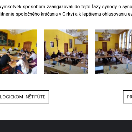
kýmkoľvek spôsobom zaangažovali do tejto fázy synody o synodal
itnenie spoločného kráčania v Cirkvi a k lepšiemu ohlasovaniu ev
LOGICKOM INŠTITÚTE
PR