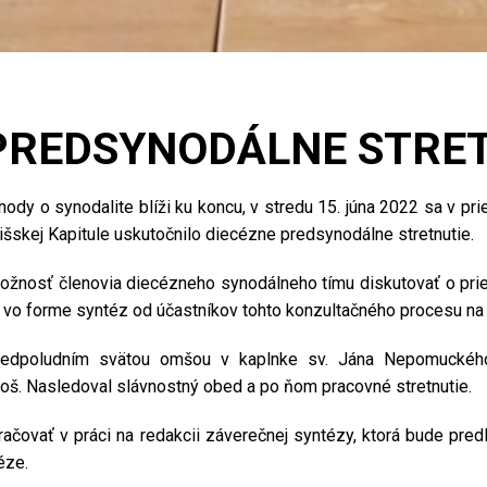
PREDSYNODÁLNE STRE
ody o synodalite blíži ku koncu, v stredu 15. júna 2022 sa v p
šskej Kapitule uskutočnilo diecézne predsynodálne stretnutie.
možnosť členovia diecézneho synodálneho tímu diskutovať o pr
ú vo forme syntéz od účastníkov tohto konzultačného procesu na 
redpoludním svätou omšou v kaplnke sv. Jána Nepomuckého,
oš. Nasledoval slávnostný obed a po ňom pracovné stretnutie.
ačovať v práci na redakcii záverečnej syntézy, ktorá bude pred
éze.