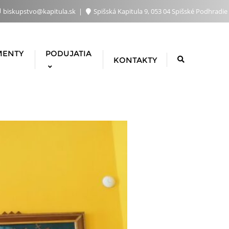
biskupstvo@kapitula.sk
Spišská Kapitula 9, 053 04 Spišské Podhradie
MENTY
PODUJATIA
KONTAKTY