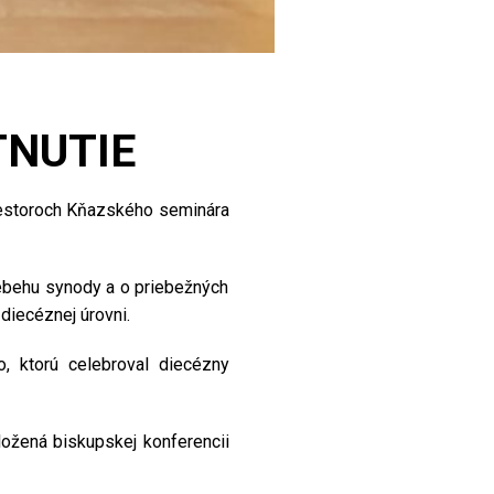
TNUTIE
riestoroch Kňazského seminára
iebehu synody a o priebežných
diecéznej úrovni.
 ktorú celebroval diecézny
ložená biskupskej konferencii