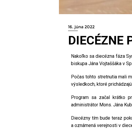
16. júna 2022
DIECÉZNE 
Nakoľko sa diecézna fáza Syn
biskupa Jána Vojtaššáka v Spi
Počas tohto stretnutia mali 
výsledkoch, ktoré prichádzaj
Program sa začal krátko p
administrátor Mons. Jána Kub
Diecézny tím bude teraz pokr
a oznámená verejnosti v diec