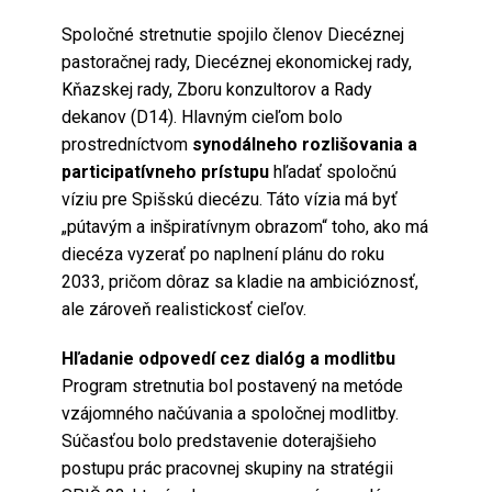
Spoločné stretnutie spojilo členov Diecéznej
pastoračnej rady, Diecéznej ekonomickej rady,
Kňazskej rady, Zboru konzultorov a Rady
dekanov (D14). Hlavným cieľom bolo
prostredníctvom
synodálneho rozlišovania a
participatívneho prístupu
hľadať spoločnú
víziu pre Spišskú diecézu. Táto vízia má byť
„pútavým a inšpiratívnym obrazom“ toho, ako má
diecéza vyzerať po naplnení plánu do roku
2033, pričom dôraz sa kladie na ambicióznosť,
ale zároveň realistickosť cieľov.
Hľadanie odpovedí cez dialóg a modlitbu
Program stretnutia bol postavený na metóde
vzájomného načúvania a spoločnej modlitby.
Súčasťou bolo predstavenie doterajšieho
postupu prác pracovnej skupiny na stratégii