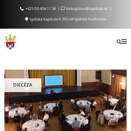
+421/53 454 11 36
biskupstvo@kapitula.sk
Spišská Kapitula 9, 053 04 Spišské Podhradie
DIECÉZA