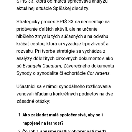
SPIŠ 33, ktorá od marca spracováva analýzu
aktuálnej situácie Spišskej diecézy.
Strategický proces SPIŠ 33 sa neorientuje na
pridávanie ďalších aktivít, ale na určenie
hlbšieho zmyslu tých súčasných a na odvahu
kráčať cestou, ktorá si vyžaduje trpezlivosť a
rozvahu. Pri tvorbe stratégie sa vychádza z
analýzy dôležitých cirkevných dokumentov, ako
sú
Evangelii Gaudium
, Záverečného dokumentu
Synody o synodalite či exhortácie
Cor Ardens
.
Účastníci sa v rámci synodálneho rozlišovania
venovali hľadaniu konkrétnych podnetov na dve
zásadné otázky:
Ako zakladať malé spoločenstvá, aby boli
napojené na farnosť?
Čo robiť, aby sme rástli v otvorenosti medzi