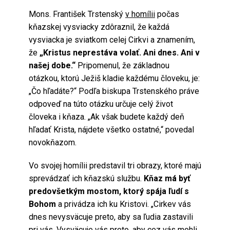
Mons. František Trstenský
v homílii
počas
kňazskej vysviacky zdôraznil, že každá
vysviacka je sviatkom celej Cirkvi a znamením,
že
„Kristus neprestáva volať. Ani dnes. Ani v
našej dobe.“
Pripomenul, že základnou
otázkou, ktorú Ježiš kladie každému človeku, je:
„Čo hľadáte?“ Podľa biskupa Trstenského práve
odpoveď na túto otázku určuje celý život
človeka i kňaza. „Ak však budete každý deň
hľadať Krista, nájdete všetko ostatné,“ povedal
novokňazom.
Vo svojej homílii predstavil tri obrazy, ktoré majú
sprevádzať ich kňazskú službu.
Kňaz má byť
predovšetkým mostom, ktorý spája ľudí s
Bohom
a privádza ich ku Kristovi. „Cirkev vás
dnes nevysväcuje preto, aby sa ľudia zastavili
pri vás. Vysväcuje vás preto, aby cez vás mohli