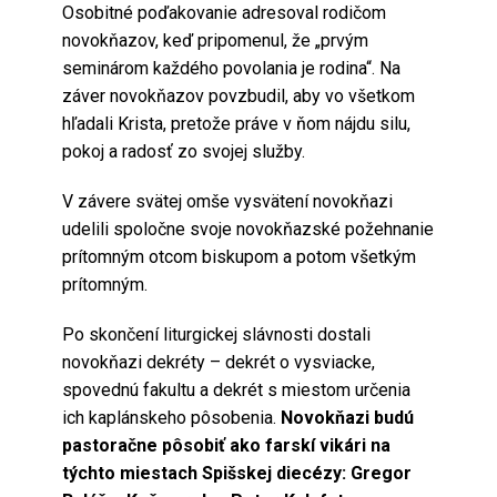
Osobitné poďakovanie adresoval rodičom
novokňazov, keď pripomenul, že „prvým
seminárom každého povolania je rodina“. Na
záver novokňazov povzbudil, aby vo všetkom
hľadali Krista, pretože práve v ňom nájdu silu,
pokoj a radosť zo svojej služby.
V závere svätej omše vysvätení novokňazi
udelili spoločne svoje novokňazské požehnanie
prítomným otcom biskupom a potom všetkým
prítomným.
Po skončení liturgickej slávnosti dostali
novokňazi dekréty – dekrét o vysviacke,
spovednú fakultu a dekrét s miestom určenia
ich kaplánskeho pôsobenia.
Novokňazi budú
pastoračne pôsobiť ako farskí vikári na
týchto miestach Spišskej diecézy: Gregor