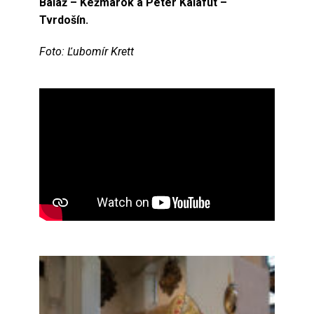
Baláž – Kežmarok a Peter Kalafut –
Tvrdošín.
Foto: Ľubomír Krett