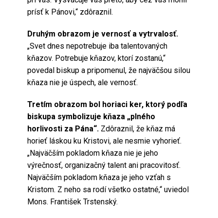
prísť k Pánovi,“ zdôraznil.
Druhým obrazom je vernosť a vytrvalosť.
„Svet dnes nepotrebuje iba talentovaných
kňazov. Potrebuje kňazov, ktorí zostanú,“
povedal biskup a pripomenul, že najväčšou silou
kňaza nie je úspech, ale vernosť.
Tretím obrazom bol horiaci ker, ktorý podľa
biskupa symbolizuje kňaza „plného
horlivosti za Pána“.
Zdôraznil, že kňaz má
horieť láskou ku Kristovi, ale nesmie vyhorieť.
„Najväčším pokladom kňaza nie je jeho
výrečnosť, organizačný talent ani pracovitosť.
Najväčším pokladom kňaza je jeho vzťah s
Kristom. Z neho sa rodí všetko ostatné,“ uviedol
Mons. František Trstenský.