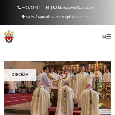
+421/53 454 11 36
biskupstvo@kapitula.sk
Spišská Kapitula 9, 053 04 Spišské Podhradie
DIECÉZA