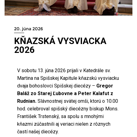
20. júna 2026
KŇAZSKÁ VYSVIACKA
2026
V sobotu 13. júna 2026 prijali v Katedrále sv.
Martina na Spišskej Kapitule kňazskú vysviacku
dvaja bohoslovci Spišskej diecézy –
Gregor
Baláž zo Starej Ľubovne a Peter Kalafut z
Rudnian.
Slávnostnej svätej omši, ktorú o 10.00
hod. celebroval spišský diecézny biskup Mons.
František Trstenský, sa spolu s mnohými
kňazmi zúčastnili aj veriaci nielen z rôznych
častí našej diecézy.