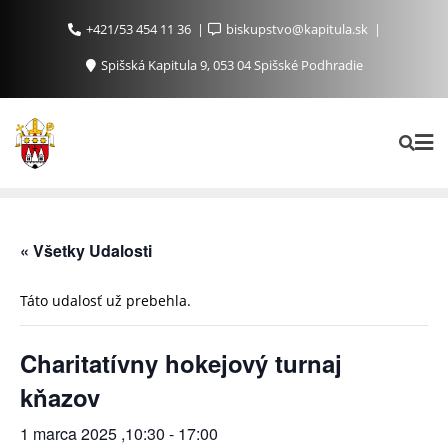
+421/53 454 11 36
biskupstvo@kapitula.sk
Spišská Kapitula 9, 053 04 Spišské Podhradie
« Všetky Udalosti
Táto udalosť už prebehla.
Charitatívny hokejový turnaj
kňazov
1 marca 2025 ,10:30
-
17:00