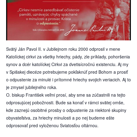
Svätý Ján Pavol II. v Jubilejnom roku 2000 odprosil v mene
Katolíckej cirkvi za všetky hriechy, pády, zle príklady, pohoršenia
synov a dcér katolíckej Cirkvi za dvetisícročnú existenciu. Aj my
v Spišskej diecéze potrebujeme pokľaknúť pred Bohom a prosiť
o odpustenie za minulé i prítomné hriechy svojich veriacich. Aj to
je zmysel jubilejného roka.
O. biskup František veľmi prosí, aby sme sa zúčastnili na tejto
odprosujúcej pobožnosti. Bude sa konať v rámci svätej omše,
kde zaznejú osobitné prosby o odpustenie za niektoré skupiny
obyvateľstva, za hriechy minulosti a po nej budeme ešte
odprosovať pred vyloženou Sviatosťou oltárnou.