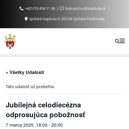
+421/53 454 11 36
biskupstvo@kapitula.sk
Spišská Kapitula 9, 053 04 Spišské Podhradie
« Všetky Udalosti
Táto udalosť už prebehla.
Jubilejná celodiecézna
odprosujúca pobožnosť
7 marca 2025 ,18:00
-
20:00