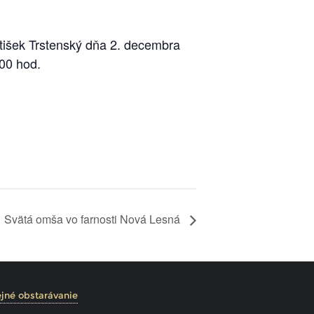
antišek Trstenský dňa 2. decembra
00 hod.
Svätá omša vo farnosti Nová Lesná
jné obstarávanie