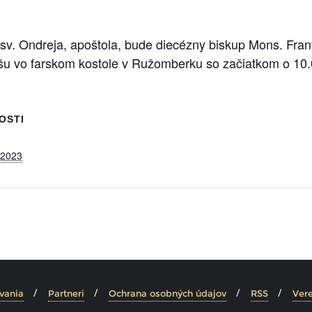
sti sv. Ondreja, apoštola, bude diecézny biskup Mons. Fr
šu vo farskom kostole v Ružomberku so začiatkom o 10.
OSTI
 2023
vania
Partneri
Ochrana osobných údajov
RSS
Vere