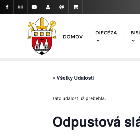
DIECÉZA
BIS
DOMOV
« Všetky Udalosti
Táto udalosť už prebehla.
Odpustová sl