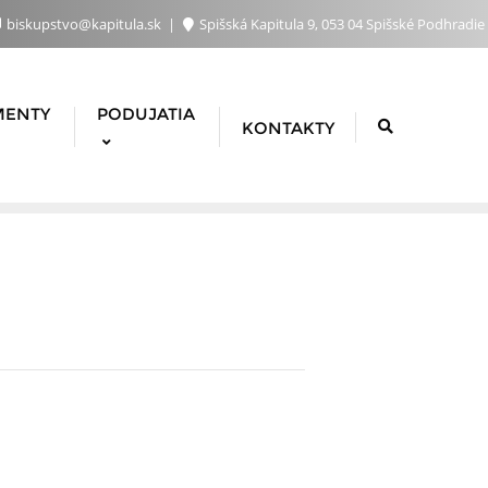
biskupstvo@kapitula.sk
Spišská Kapitula 9, 053 04 Spišské Podhradie
MENTY
PODUJATIA
KONTAKTY