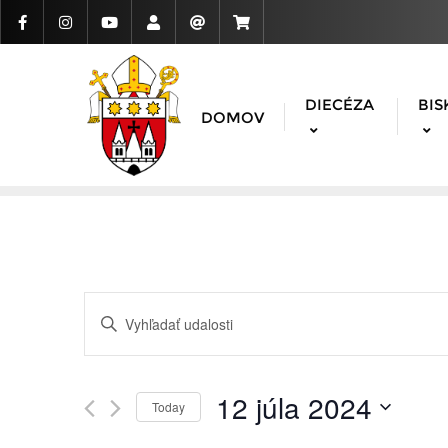
DIECÉZA
BIS
DOMOV
Udalosti
Enter
Search
Keyword.
Search
and
for
12 júla 2024
Today
Udalosti
Views
Vyberte
by