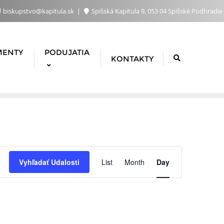
biskupstvo@kapitula.sk
Spišská Kapitula 9, 053 04 Spišské Podhradie
MENTY
PODUJATIA
KONTAKTY
Udalosť
Vyhľadať Udalosti
List
Month
Day
Navigácie
Zobrazen