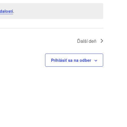
dalosti
.
Ďalší deň
Prihlásiť sa na odber