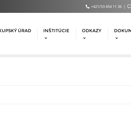
+421/53 454 11 36
KUPSKÝ ÚRAD
INŠTITÚCIE
ODKAZY
DOKU