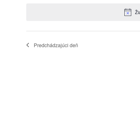
Navigation
dátum.
Keyword.
Ži
Predchádzajúci deň