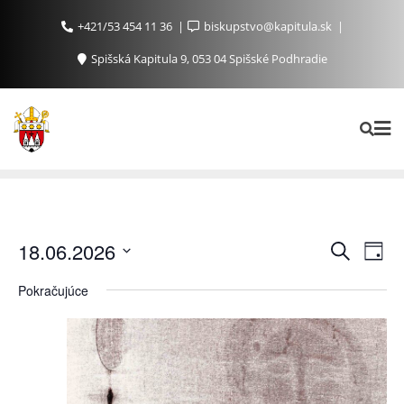
+421/53 454 11 36
biskupstvo@kapitula.sk
Spišská Kapitula 9, 053 04 Spišské Podhradie
Ud
Udalosti
18.06.2026
Vyhľadať
Day
Search
Na
Vyberte
Pokračujúce
and
Zo
dátum.
Views
Navigat