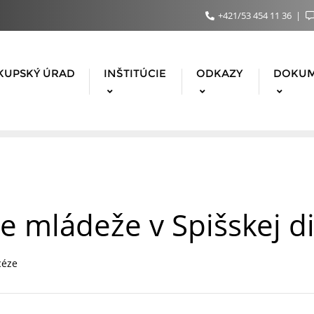
+421/53 454 11 36
KUPSKÝ ÚRAD
INŠTITÚCIE
ODKAZY
DOKU
e mládeže v Spišskej d
céze