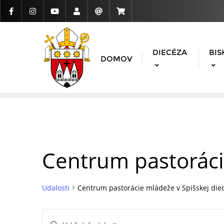
DIECÉZA
BIS
DOMOV
Centrum pastoráci
Udalosti
Centrum pastorácie mládeže v Spišskej die
Udalosti
Enter