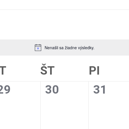
Nenašli sa žiadne výsledky.
T
ŠT
PI
0
0
0
29
30
31
udalosti,
udalosti,
udalost