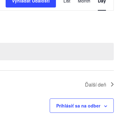
Vyhľadať Udalosti
List
Month
Day
Navigácie
Zobrazen
Ďalší deň
Prihlásiť sa na odber