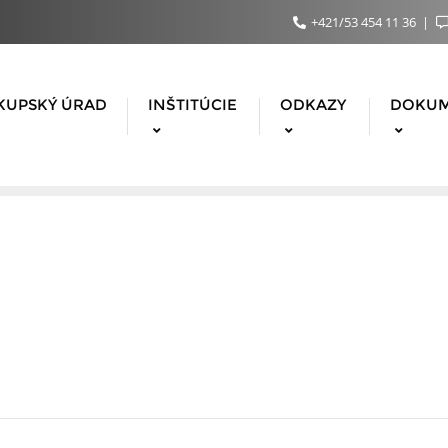
+421/53 454 11 36
KUPSKÝ ÚRAD
INŠTITÚCIE
ODKAZY
DOKU