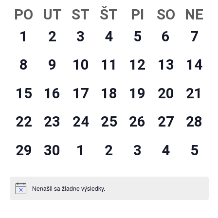
Search
Na
Vyberte
PO
UT
ST
ŠT
PI
SO
NE
Kalendár
and
Zo
dátum.
z
Views
0
0
0
0
0
0
0
1
2
3
4
5
6
7
Udalosti
Navigat
udalosti,
udalosti,
udalosti,
udalosti,
udalosti,
udalosti,
udal
0
0
0
0
0
0
0
8
9
10
11
12
13
14
udalosti,
udalosti,
udalosti,
udalosti,
udalosti,
udalosti,
udalo
0
0
0
0
0
0
0
15
16
17
18
19
20
21
udalosti,
udalosti,
udalosti,
udalosti,
udalosti,
udalosti,
udalo
0
0
0
0
0
0
0
22
23
24
25
26
27
28
udalosti,
udalosti,
udalosti,
udalosti,
udalosti,
udalosti,
udalo
0
0
0
0
0
0
0
29
30
1
2
3
4
5
udalosti,
udalosti,
udalosti,
udalosti,
udalosti,
udalosti,
udal
Nenašli sa žiadne výsledky.