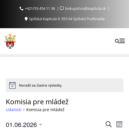
+421/53 454 11 36
biskupstvo@kapitula.sk
Spišská Kapitula 9, 053 04 Spišské Podhradie
Nenašli sa žiadne výsledky.
Komisia pre mládež
Udalosti
Komisia pre mládež
Ud
Udalosti
01.06.2026
Vyhľadať
Mont