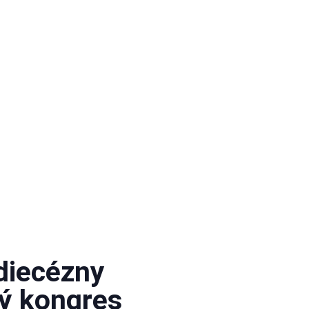
diecézny
ký kongres