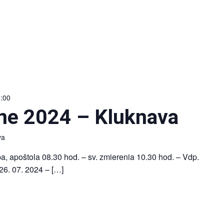
8:00
nne 2024 – Kluknava
va
uba, apoštola 08.30 hod. – sv. zmierenia 10.30 hod. – Vdp.
26. 07. 2024 – […]