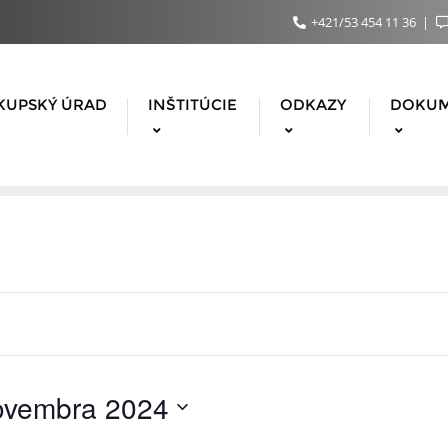
+421/53 454 11 36
KUPSKÝ ÚRAD
INŠTITÚCIE
ODKAZY
DOKU
ovembra 2024