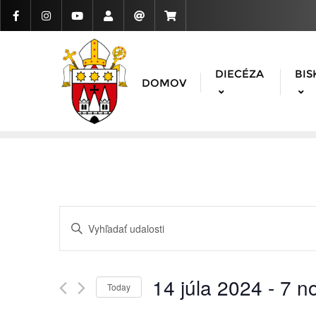
DIECÉZA
BIS
DOMOV
Udalosti
Enter
Search
Keyword.
Search
and
for
14 júla 2024
 - 
7 n
Today
Udalosti
Views
Vyberte
by