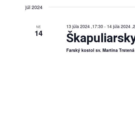
Navigation
dátum.
Keyword.
júl 2024
13 júla 2024 ,17:30
-
14 júla 2024 ,
NE
14
Škapuliarsk
Farský kostol sv. Martina Trsten