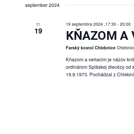
september 2024
19 septembra 2024 ,17:30
-
20:00
ŠT
19
KŇAZOM A 
Farský kostol Chlebnice
Chlebnic
Kňazom a veriacim je názov knih
ordinárom Spišskej diecézy od 
19.9.1973. Pochádzal z Chlební