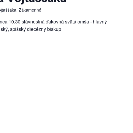
ojtaššáka, Zákamenné
nca 10.30 slávnostná ďakovná svätá omša - hlavný
nský, spišský diecézny biskup