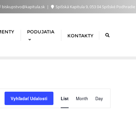
biskupstvo@kapitula.sk
Spišská Kapitula 9, 053 04 Spišské Podhradie
MENTY
PODUJATIA
KONTAKTY
Udalosť
Vyhľadať Udalosti
List
Month
Day
Navigácie
Zobrazen