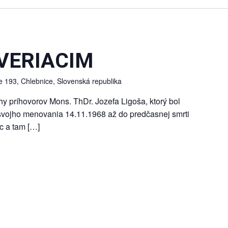
VERIACIM
e 193, Chlebnice, Slovenská republika
y príhovorov Mons. ThDr. Jozefa Ligoša, ktorý bol
svojho menovania 14.11.1968 až do predčasnej smrti
c a tam […]