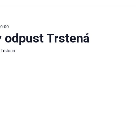
20:00
y odpust Trstená
á
Trstená