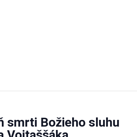
 smrti Božieho sluhu
a Vojtaššáka