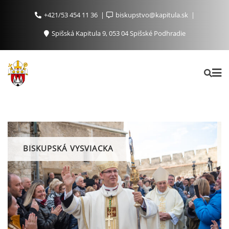
+421/53 454 11 36
biskupstvo@kapitula.sk
Spišská Kapitula 9, 053 04 Spišské Podhradie
BISKUPSKÁ VYSVIACKA