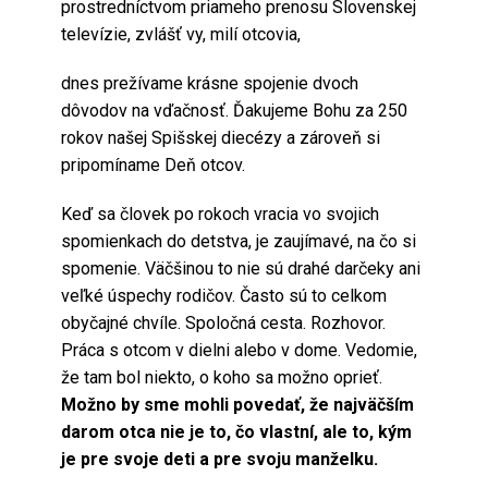
prostredníctvom priameho prenosu Slovenskej
televízie, zvlášť vy, milí otcovia,
dnes prežívame krásne spojenie dvoch
dôvodov na vďačnosť. Ďakujeme Bohu za 250
rokov našej Spišskej diecézy a zároveň si
pripomíname Deň otcov.
Keď sa človek po rokoch vracia vo svojich
spomienkach do detstva, je zaujímavé, na čo si
spomenie. Väčšinou to nie sú drahé darčeky ani
veľké úspechy rodičov. Často sú to celkom
obyčajné chvíle. Spoločná cesta. Rozhovor.
Práca s otcom v dielni alebo v dome. Vedomie,
že tam bol niekto, o koho sa možno oprieť.
Možno by sme mohli povedať, že najväčším
darom otca nie je to, čo vlastní, ale to, kým
je pre svoje deti a pre svoju manželku.