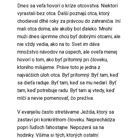
Dnes sa veľa hovorí o kríze otcovstva. Niektorí
vyrastali bez otca. Ďalší poznajú otca, ktorý
chodieval dlhé roky za právcou do zahraničia. Iní
mali otca doma, ale akoby bol ďaleko. Mnohí
muži dnes úprimne chcú byť dobrými otcami, ale
nie vždy vedia, ako na to. Svet im dáva
množstvo návodov na úspech, ale oveľa menej
hovorí o tom, ako byť prítomný pri človeku,
ktorého milujeme. Práve toto je jedna z
najväčších úloh otca. Byť prítomný. Byť tam, keď
sa dieťa raduje. Byť tam, keď sa mu nedarí. Byť
tam, keď potrebuje radu. Byť tam aj vtedy, keď
mlčí a nevie pomenovať, čo prežíva.
V evanjeliu často stretávame Ježiša, ktorý sa
zastaví pri konkrétnom človeku. Neprechádza
popri ľuďoch ľahostajne. Nepozerá sa na
hodinky. Všíma si tých, ktorých ostatní