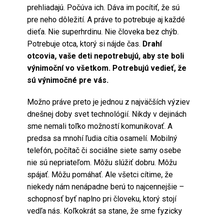
prehliadajú. Počúva ich. Dáva im pocítiť, že sú
pre neho dôležití. A práve to potrebuje aj každé
dieťa. Nie superhrdinu. Nie človeka bez chýb.
Potrebuje otca, ktorý si nájde čas.
Drahí
otcovia, vaše deti nepotrebujú, aby ste boli
výnimoční vo všetkom. Potrebujú vedieť, že
sú výnimočné pre vás.
Možno práve preto je jednou z najväčších výziev
dnešnej doby svet technológií. Nikdy v dejinách
sme nemali toľko možností komunikovať. A
predsa sa mnohí ľudia cítia osamelí. Mobilný
telefón, počítač či sociálne siete samy osebe
nie sú nepriateľom. Môžu slúžiť dobru. Môžu
spájať. Môžu pomáhať. Ale všetci cítime, že
niekedy nám nenápadne berú to najcennejšie –
schopnosť byť naplno pri človeku, ktorý stojí
vedľa nás. Koľkokrát sa stane, že sme fyzicky