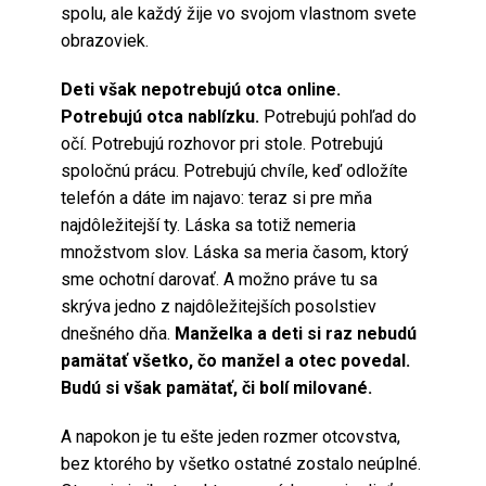
spolu, ale každý žije vo svojom vlastnom svete
obrazoviek.
Deti však nepotrebujú otca online.
Potrebujú otca nablízku.
Potrebujú pohľad do
očí. Potrebujú rozhovor pri stole. Potrebujú
spoločnú prácu. Potrebujú chvíle, keď odložíte
telefón a dáte im najavo: teraz si pre mňa
najdôležitejší ty. Láska sa totiž nemeria
množstvom slov. Láska sa meria časom, ktorý
sme ochotní darovať. A možno práve tu sa
skrýva jedno z najdôležitejších posolstiev
dnešného dňa.
Manželka a deti si raz nebudú
pamätať všetko, čo manžel a otec povedal.
Budú si však pamätať, či bolí milované.
A napokon je tu ešte jeden rozmer otcovstva,
bez ktorého by všetko ostatné zostalo neúplné.