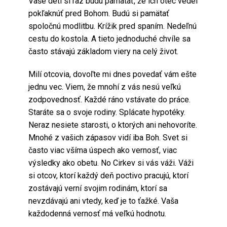
Vaše deti si raz budú pamätať, že ich otec vedel
pokľaknúť pred Bohom. Budú si pamätať
spoločnú modlitbu. Krížik pred spaním. Nedeľnú
cestu do kostola. A tieto jednoduché chvíle sa
často stávajú základom viery na celý život.
Milí otcovia, dovoľte mi dnes povedať vám ešte
jednu vec. Viem, že mnohí z vás nesú veľkú
zodpovednosť. Každé ráno vstávate do práce.
Staráte sa o svoje rodiny. Splácate hypotéky.
Neraz nesiete starosti, o ktorých ani nehovoríte.
Mnohé z vašich zápasov vidí iba Boh. Svet si
často viac všíma úspech ako vernosť, viac
výsledky ako obetu. No Cirkev si vás váži. Váži
si otcov, ktorí každý deň poctivo pracujú, ktorí
zostávajú verní svojim rodinám, ktorí sa
nevzdávajú ani vtedy, keď je to ťažké. Vaša
každodenná vernosť má veľkú hodnotu.