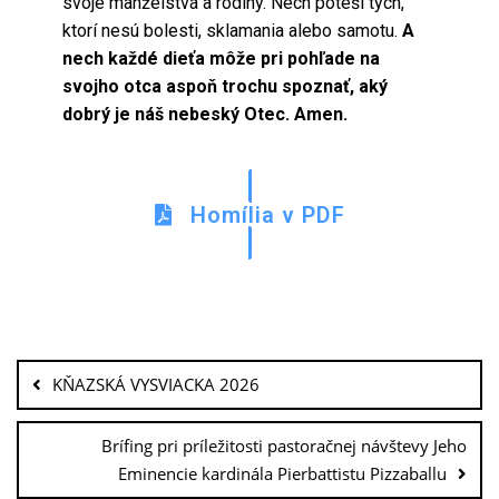
svoje manželstvá a rodiny. Nech poteší tých,
ktorí nesú bolesti, sklamania alebo samotu.
A
nech každé dieťa môže pri pohľade na
svojho otca aspoň trochu spoznať, aký
dobrý je náš nebeský Otec. Amen.
Homília v PDF
KŇAZSKÁ VYSVIACKA 2026
Brífing pri príležitosti pastoračnej návštevy Jeho
Eminencie kardinála Pierbattistu Pizzaballu