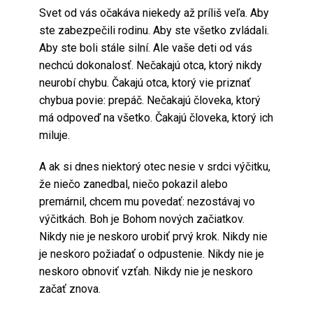
Svet od vás očakáva niekedy až príliš veľa. Aby
ste zabezpečili rodinu. Aby ste všetko zvládali.
Aby ste boli stále silní. Ale vaše deti od vás
nechcú dokonalosť. Nečakajú otca, ktorý nikdy
neurobí chybu. Čakajú otca, ktorý vie priznať
chybua povie: prepáč. Nečakajú človeka, ktorý
má odpoveď na všetko. Čakajú človeka, ktorý ich
miluje.
A ak si dnes niektorý otec nesie v srdci výčitku,
že niečo zanedbal, niečo pokazil alebo
premárnil, chcem mu povedať: nezostávaj vo
výčitkách. Boh je Bohom nových začiatkov.
Nikdy nie je neskoro urobiť prvý krok. Nikdy nie
je neskoro požiadať o odpustenie. Nikdy nie je
neskoro obnoviť vzťah. Nikdy nie je neskoro
začať znova.