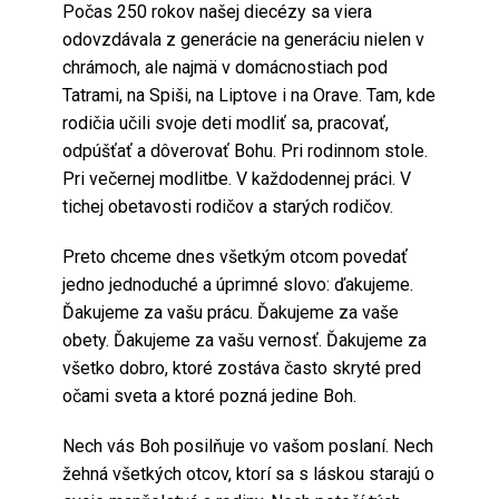
Počas 250 rokov našej diecézy sa viera
odovzdávala z generácie na generáciu nielen v
chrámoch, ale najmä v domácnostiach pod
Tatrami, na Spiši, na Liptove i na Orave. Tam, kde
rodičia učili svoje deti modliť sa, pracovať,
odpúšťať a dôverovať Bohu. Pri rodinnom stole.
Pri večernej modlitbe. V každodennej práci. V
tichej obetavosti rodičov a starých rodičov.
Preto chceme dnes všetkým otcom povedať
jedno jednoduché a úprimné slovo: ďakujeme.
Ďakujeme za vašu prácu. Ďakujeme za vaše
obety. Ďakujeme za vašu vernosť. Ďakujeme za
všetko dobro, ktoré zostáva často skryté pred
očami sveta a ktoré pozná jedine Boh.
Nech vás Boh posilňuje vo vašom poslaní. Nech
žehná všetkých otcov, ktorí sa s láskou starajú o