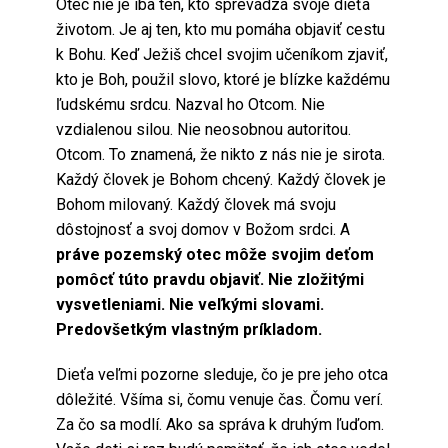
Otec nie je iba ten, kto sprevádza svoje dieťa
životom. Je aj ten, kto mu pomáha objaviť cestu
k Bohu. Keď Ježiš chcel svojim učeníkom zjaviť,
kto je Boh, použil slovo, ktoré je blízke každému
ľudskému srdcu. Nazval ho Otcom. Nie
vzdialenou silou. Nie neosobnou autoritou.
Otcom. To znamená, že nikto z nás nie je sirota.
Každý človek je Bohom chcený. Každý človek je
Bohom milovaný. Každý človek má svoju
dôstojnosť a svoj domov v Božom srdci. A
práve pozemský otec môže svojim deťom
pomôcť túto pravdu objaviť. Nie zložitými
vysvetleniami. Nie veľkými slovami.
Predovšetkým vlastným príkladom.
Dieťa veľmi pozorne sleduje, čo je pre jeho otca
dôležité. Všíma si, čomu venuje čas. Čomu verí.
Za čo sa modlí. Ako sa správa k druhým ľuďom.