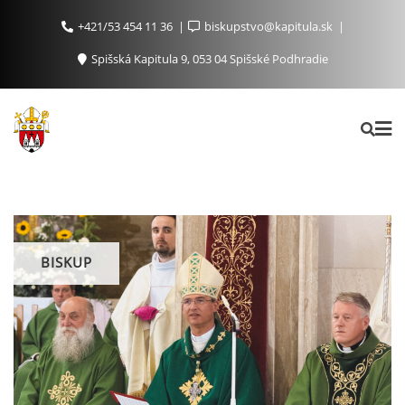
+421/53 454 11 36
biskupstvo@kapitula.sk
Spišská Kapitula 9, 053 04 Spišské Podhradie
BISKUP