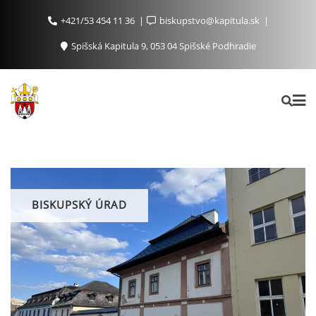
+421/53 454 11 36
biskupstvo@kapitula.sk
Spišská Kapitula 9, 053 04 Spišské Podhradie
BISKUPSKÝ ÚRAD