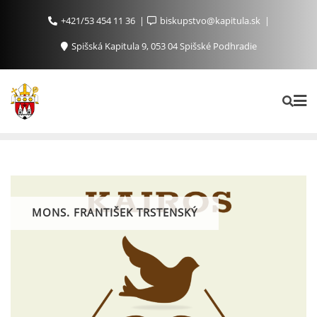
+421/53 454 11 36
biskupstvo@kapitula.sk
Spišská Kapitula 9, 053 04 Spišské Podhradie
MONS. FRANTIŠEK TRSTENSKÝ