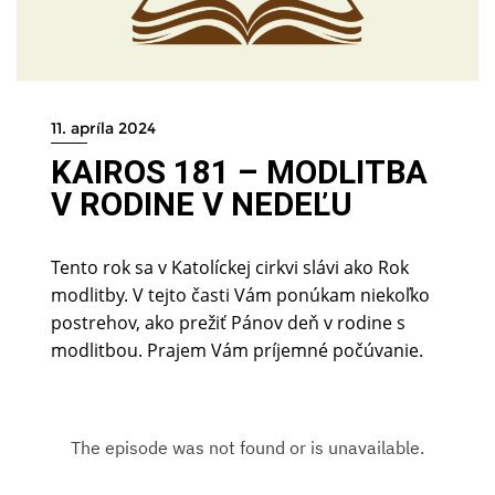
11. apríla 2024
KAIROS 181 – MODLITBA
V RODINE V NEDEĽU
Tento rok sa v Katolíckej cirkvi slávi ako Rok
modlitby. V tejto časti Vám ponúkam niekoľko
postrehov, ako prežiť Pánov deň v rodine s
modlitbou. Prajem Vám príjemné počúvanie.