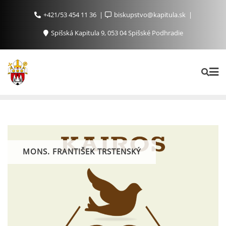
+421/53 454 11 36
biskupstvo@kapitula.sk
Spišská Kapitula 9, 053 04 Spišské Podhradie
MONS. FRANTIŠEK TRSTENSKÝ