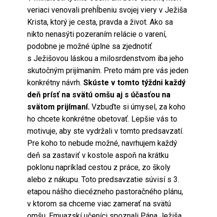
veriaci venovali prehĺbeniu svojej viery v Ježiša
Krista, ktorý je cesta, pravda a život. Ako sa
nikto nenasýti pozeraním relácie o varení,
podobne je možné úplne sa zjednotiť
s Ježišovou láskou a milosrdenstvom iba jeho
skutočným prijímaním. Preto mám pre vás jeden
konkrétny návrh.
Skúste v tomto týždni každý
deň prísť na svätú omšu aj s účasťou na
svätom prijímaní.
Vzbuďte si úmysel, za koho
ho chcete konkrétne obetovať. Lepšie vás to
motivuje, aby ste vydržali v tomto predsavzatí.
Pre koho to nebude možné, navrhujem každý
deň sa zastaviť v kostole aspoň na krátku
poklonu napríklad cestou z práce, zo školy
alebo z nákupu. Toto predsavzatie súvisí s 3.
etapou nášho diecézneho pastoračného plánu,
v ktorom sa chceme viac zamerať na svätú
omšu. Emuazskí učeníci spoznali Pána Ježiša