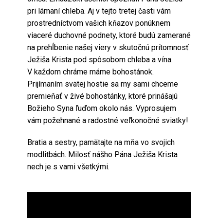
pri lámaní chleba. Aj v tejto tretej časti vám
prostredníctvom vašich kňazov ponúknem
viaceré duchovné podnety, ktoré budú zamerané
na prehĺbenie našej viery v skutočnú prítomnosť
Ježiša Krista pod spôsobom chleba a vína.
V každom chráme máme bohostánok.
Prijímaním svätej hostie sa my sami chceme
premieňať v živé bohostánky, ktoré prinášajú
Božieho Syna ľuďom okolo nás. Vyprosujem
vám požehnané a radostné veľkonočné sviatky!
Bratia a sestry, pamätajte na mňa vo svojich
modlitbách. Milosť nášho Pána Ježiša Krista
nech je s vami všetkými.