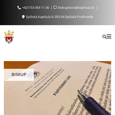
+421/53 454 11 36
biskupstvo@kapitula.sk
Spišská Kapitula 9, 053 04 Spišské Podhradie
BISKUP