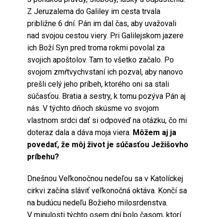
Z Jeruzalema do Galiley im cesta trvala
približne 6 dní. Pán im dal čas, aby uvažovali
nad svojou cestou viery. Pri Galilejskom jazere
ich Boží Syn pred troma rokmi povolal za
svojich apoštolov. Tam to všetko začalo. Po
svojom zmŕtvychvstaní ich pozval, aby nanovo
prešli celý jeho príbeh, ktorého oni sa stali
súčasťou. Bratia a sestry, k tomu pozýva Pán aj
nás. V týchto dňoch skúsme vo svojom
vlastnom srdci dať si odpoveď na otázku, čo mi
doteraz dala a dáva moja viera.
Môžem aj ja
povedať, že môj život je súčasťou Ježišovho
príbehu?
Dnešnou Veľkonočnou nedeľou sa v Katolíckej
cirkvi začína sláviť veľkonočná oktáva. Končí sa
na budúcu nedeľu Božieho milosrdenstva.
V minulosti týchto osem dní bolo časom, ktorí