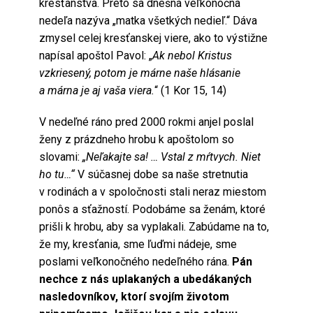
kresťanstva. Preto sa dnešná veľkonočná
nedeľa nazýva „matka všetkých nedieľ.“ Dáva
zmysel celej kresťanskej viere, ako to výstižne
napísal apoštol Pavol: „
Ak nebol Kristus
vzkriesený, potom je márne naše hlásanie
a márna je aj vaša viera.
“ (1 Kor 15, 14)
V nedeľné ráno pred 2000 rokmi anjel poslal
ženy z prázdneho hrobu k apoštolom so
slovami:
„Neľakajte sa! … Vstal z mŕtvych. Niet
ho tu…“
V súčasnej dobe sa naše stretnutia
v rodinách a v spoločnosti stali neraz miestom
ponôs a sťažností. Podobáme sa ženám, ktoré
prišli k hrobu, aby sa vyplakali. Zabúdame na to,
že my, kresťania, sme ľuďmi nádeje, sme
poslami veľkonočného nedeľného rána.
Pán
nechce z nás uplakaných a ubedákaných
nasledovníkov, ktorí svojím životom