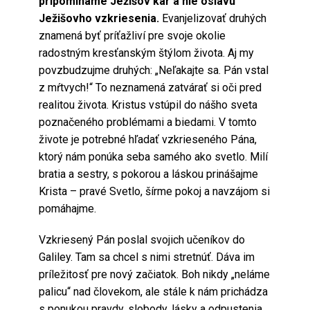
pripomíname Ježišov kar a nie oslavu
Ježišovho vzkriesenia.
Evanjelizovať druhých
znamená byť príťažliví pre svoje okolie
radostným kresťanským štýlom života. Aj my
povzbudzujme druhých: „Neľakajte sa. Pán vstal
z mŕtvych!“ To neznamená zatvárať si oči pred
realitou života. Kristus vstúpil do nášho sveta
poznačeného problémami a biedami. V tomto
živote je potrebné hľadať vzkrieseného Pána,
ktorý nám ponúka seba samého ako svetlo. Milí
bratia a sestry, s pokorou a láskou prinášajme
Krista – pravé Svetlo, šírme pokoj a navzájom si
pomáhajme.
Vzkriesený Pán poslal svojich učeníkov do
Galiley. Tam sa chcel s nimi stretnúť. Dáva im
príležitosť pre nový začiatok. Boh nikdy „neláme
palicu“ nad človekom, ale stále k nám prichádza
s ponukou pravdy, slobody, lásky a odpustenia.