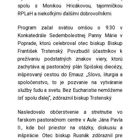
spolu s Monikou Hricákovou, tajomníčkou
RPLaH a niekoľkými ďalšími dobrovoľníkmi.
Program začal svätou omšou o 9:30 v
Konkatedrále Sedembolestnej Panny Márie v
Poprade, ktorú celebroval otec biskup
Biskup
František Trstenský
. Povzbudil účastníkov k
prežívaniu podstatných znakov viery, ktorú
zachytáva aj pastoračný plán Spišskej diecézy,
inšpirovaný cestou do Emauz. „Slovo, liturgia a
spoločenstvo, to je pozvanie na vytváranie
služby ľudu a svetu. Bez Eucharistie nemôžeme
ísť spolu ďalej“, zdôraznil biskup Trstenský.
Nasledovalo občerstvenie a stretnutie vo
farskom pastoračnom centre v Aule Jána Pavla
II., kde bol priestor na otázky, diskusiu a
inšpirácie. Otec biskup Rusnák zdôraznil pre