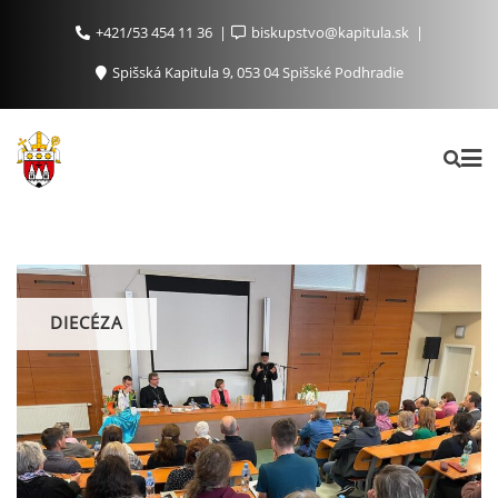
+421/53 454 11 36
biskupstvo@kapitula.sk
Spišská Kapitula 9, 053 04 Spišské Podhradie
DIECÉZA