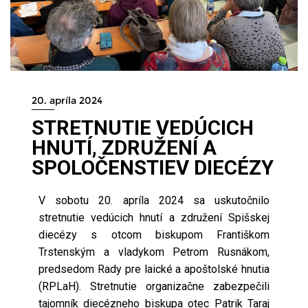
20. apríla 2024
STRETNUTIE VEDÚCICH
HNUTÍ, ZDRUŽENÍ A
SPOLOČENSTIEV DIECÉZY
V sobotu 20. apríla 2024 sa uskutočnilo
stretnutie vedúcich hnutí a združení Spišskej
diecézy s otcom biskupom Františkom
Trstenským a vladykom Petrom Rusnákom,
predsedom Rady pre laické a apoštolské hnutia
(RPLaH). Stretnutie organizačne zabezpečili
tajomník diecézneho biskupa otec Patrik Taraj