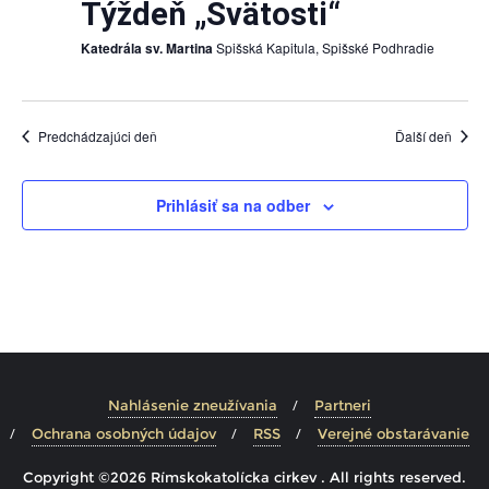
Týždeň „Svätosti“
Katedrála sv. Martina
Spišská Kapitula, Spišské Podhradie
Predchádzajúci deň
Ďalší deň
Prihlásiť sa na odber
Nahlásenie zneužívania
Partneri
Ochrana osobných údajov
RSS
Verejné obstarávanie
Copyright ©2026 Rímskokatolícka cirkev . All rights reserved.