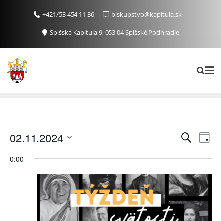
+421/53 454 11 36
biskupstvo@kapitula.sk
Spišská Kapitula 9, 053 04 Spišské Podhradie
Ud
Udalosti
02.11.2024
Vyhľadať
Day
Search
Na
Vyberte
0:00
and
Zo
dátum.
Views
Navigat