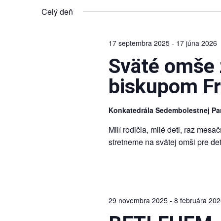
Navigation
dátum.
Keyword.
Celý deň
17 septembra 2025
-
17 júna 2026
Sväté omše z
biskupom F
Konkatedrála Sedembolestnej Pa
Milí rodičia, milé deti, raz mesa
stretneme na svätej omši pre d
29 novembra 2025
-
8 februára 20