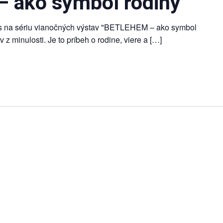
 ako symbol rodiny
s na sériu vianočných výstav "BETLEHEM – ako symbol
v z minulosti. Je to príbeh o rodine, viere a […]