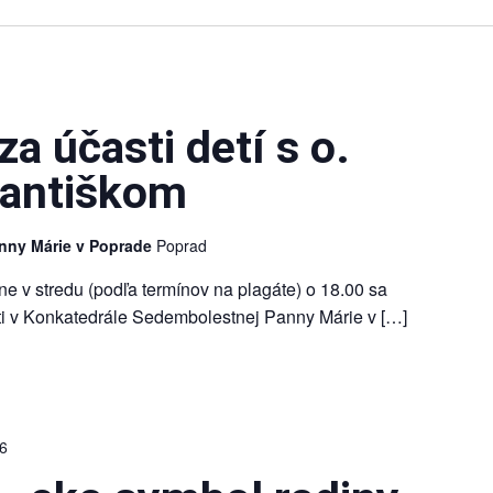
a účasti detí s o.
rantiškom
nny Márie v Poprade
Poprad
čne v stredu (podľa termínov na plagáte) o 18.00 sa
eti v Konkatedrále Sedembolestnej Panny Márie v […]
26