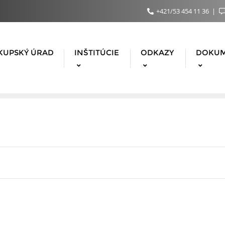
+421/53 454 11 36
KUPSKÝ ÚRAD
INŠTITÚCIE
ODKAZY
DOKU