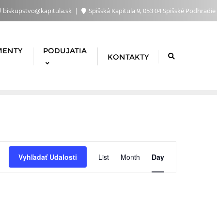
biskupstvo@kapitula.sk
Spišská Kapitula 9, 053 04 Spišské Podhradie
MENTY
PODUJATIA
KONTAKTY
Udalosť
Vyhľadať Udalosti
List
Month
Day
Navigácie
Zobrazen