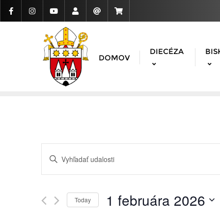
DIECÉZA
BIS
DOMOV
Udalosti
Enter
Search
Keyword.
Search
and
for
1 februára 2026
Today
Udalosti
Views
Vyberte
by