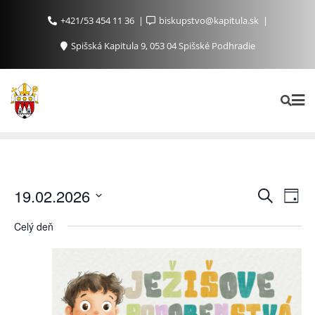
+421/53 454 11 36
biskupstvo@kapitula.sk
Spišská Kapitula 9, 053 04 Spišské Podhradie
Ud
Udalosti
19.02.2026
Vyhľadať
Day
Search
Na
Vyberte
Celý deň
and
Zo
dátum.
Views
Navigat