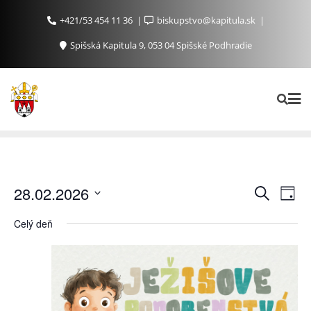
+421/53 454 11 36
biskupstvo@kapitula.sk
Spišská Kapitula 9, 053 04 Spišské Podhradie
Ud
Udalosti
28.02.2026
Vyhľadať
Day
Search
Na
Vyberte
Celý deň
and
Zo
dátum.
Views
Navigat