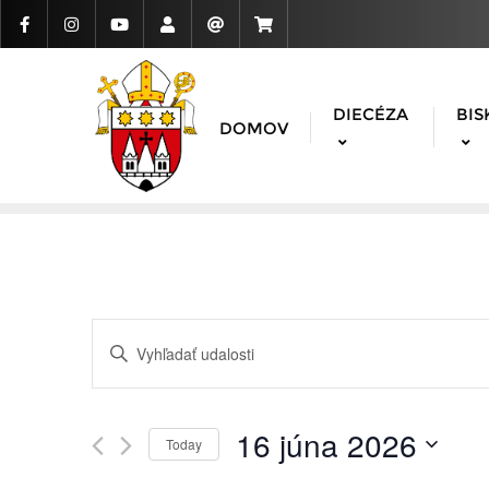
DIECÉZA
BIS
DOMOV
Udalosti
Enter
Search
Keyword.
Search
and
for
16 júna 2026
Today
Udalosti
Views
Vyberte
by