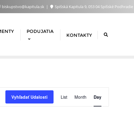
biskupstvo@kapitula.sk
Spišská Kapitula 9, 053 04 Spišské Podhradie
MENTY
PODUJATIA
KONTAKTY
Udalosť
Vyhľadať Udalosti
List
Month
Day
Navigácie
Zobrazen