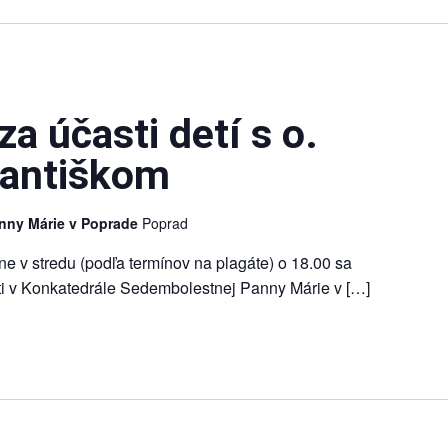
a účasti detí s o.
rantiškom
nny Márie v Poprade
Poprad
čne v stredu (podľa termínov na plagáte) o 18.00 sa
eti v Konkatedrále Sedembolestnej Panny Márie v […]