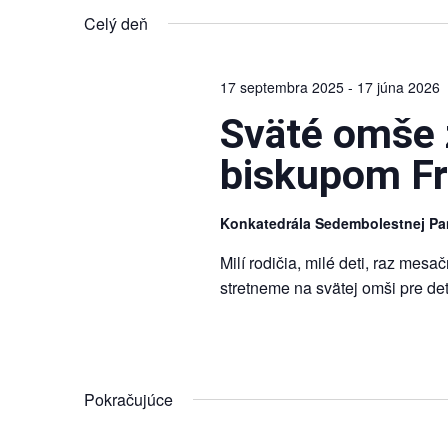
Navigation
dátum.
Keyword.
Celý deň
17 septembra 2025
-
17 júna 2026
Sväté omše z
biskupom F
Konkatedrála Sedembolestnej Pa
Milí rodičia, milé deti, raz mesa
stretneme na svätej omši pre d
Pokračujúce