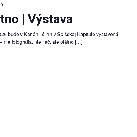
00
tno | Výstava
026 bude v Kanónii č. 14 v Spišskej Kapitule vystavená
 nie fotografia, nie tlač, ale plátno […]