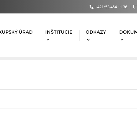
+421/53 454 11 36
KUPSKÝ ÚRAD
INŠTITÚCIE
ODKAZY
DOKU