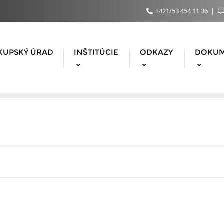
+421/53 454 11 36
KUPSKÝ ÚRAD
INŠTITÚCIE
ODKAZY
DOKU