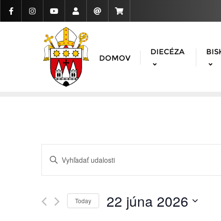
DIECÉZA
BIS
DOMOV
Udalosti
Enter
Search
Keyword.
Search
and
for
22 júna 2026
Today
Udalosti
Views
Vyberte
by