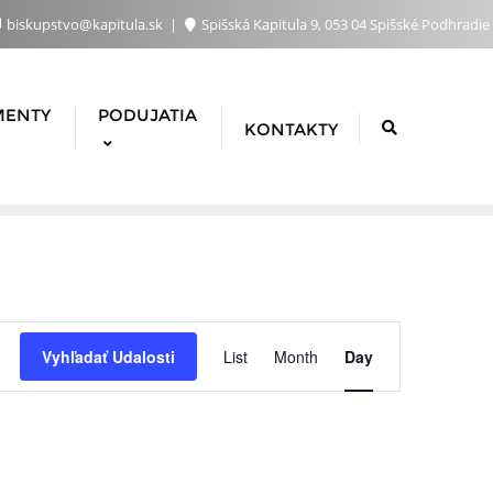
biskupstvo@kapitula.sk
Spišská Kapitula 9, 053 04 Spišské Podhradie
MENTY
PODUJATIA
KONTAKTY
Udalosť
Vyhľadať Udalosti
List
Month
Day
Navigácie
Zobrazen