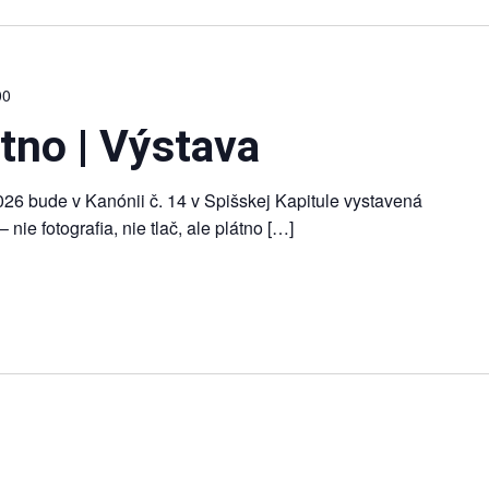
00
tno | Výstava
026 bude v Kanónii č. 14 v Spišskej Kapitule vystavená
 nie fotografia, nie tlač, ale plátno […]