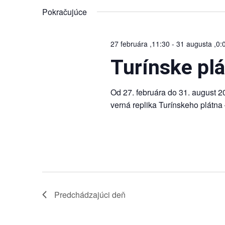
Navigation
dátum.
Keyword.
Pokračujúce
27 februára ,11:30
-
31 augusta ,0:
Turínske plá
Od 27. februára do 31. august 2
verná replika Turínskeho plátna –
Predchádzajúci deň